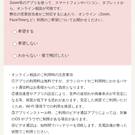
Zoom等のアプリを使って、スマートフォンやパソコン、タブレットか
ら、オンライン相談が可能です。
弊社の営業担当者がご対応するにあたり、オンライン（Zoom、
FaceTimeなど）利用のご希望についてお聞かせください。
希望する
希望しない
わからない・後で検討したい
・オンライン相談のご利用時の注意事項
①アプリの利用料は無料ですが、ダウンロードやご利用時にかかるパケ
ット通信料はお客様からのご負担となります。
②通信速度やアプリの設定により、音声の途切れや画像表示が不安定に
なる等、画質が低下する恐れがあります。安定した画質でご利用いただ
くため、Wi-Fi 環境下での利用を推奨します。
③アプリインストール時、ご利用のビデオ通話アプリによっては、対象
のOS やブラウザに制限がある場合があります。
④ビデオ通話は、短時間でバッテリーを消耗します。充電設備が整った
状態でご利用ください。