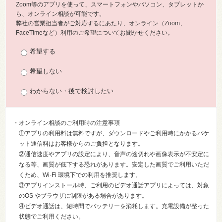
Zoom等のアプリを使って、スマートフォンやパソコン、タブレットか
ら、オンライン相談が可能です。
弊社の営業担当者がご対応するにあたり、オンライン（Zoom、
FaceTimeなど）利用のご希望についてお聞かせください。
希望する
希望しない
わからない・後で検討したい
・オンライン相談のご利用時の注意事項
①アプリの利用料は無料ですが、ダウンロードやご利用時にかかるパケ
ット通信料はお客様からのご負担となります。
②通信速度やアプリの設定により、音声の途切れや画像表示が不安定に
なる等、画質が低下する恐れがあります。安定した画質でご利用いただ
くため、Wi-Fi 環境下での利用を推奨します。
③アプリインストール時、ご利用のビデオ通話アプリによっては、対象
のOS やブラウザに制限がある場合があります。
④ビデオ通話は、短時間でバッテリーを消耗します。充電設備が整った
状態でご利用ください。