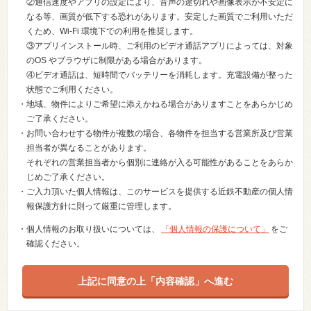
②通信速度やアプリの設定により、音声の途切れや画像表示が不安定に
なる等、画質が低下する恐れがあります。安定した画質でご利用いただ
くため、Wi-Fi 環境下での利用を推奨します。
③アプリインストール時、ご利用のビデオ通話アプリによっては、対象
のOS やブラウザに制限がある場合があります。
④ビデオ通話は、短時間でバッテリーを消耗します。充電設備が整った
状態でご利用ください。
・地域、物件によりご希望に添えかねる場合がありますことをあらかじめ
ご了承ください。
・お問い合わせする物件が複数の場合、各物件を担当する営業所及び営業
担当者が異なることがあります。
それぞれの営業担当者から個別に連絡が入る可能性があることをあらか
じめご了承ください。
・ご入力頂いた個人情報は、このサービスを提供する近鉄不動産の個人情
報保護方針に則って厳重に管理します。
・個人情報のお取り扱いについては、
「個人情報の保護について」
をご
確認ください。