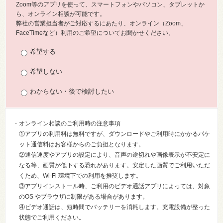
Zoom等のアプリを使って、スマートフォンやパソコン、タブレットか
ら、オンライン相談が可能です。
弊社の営業担当者がご対応するにあたり、オンライン（Zoom、
FaceTimeなど）利用のご希望についてお聞かせください。
希望する
希望しない
わからない・後で検討したい
・オンライン相談のご利用時の注意事項
①アプリの利用料は無料ですが、ダウンロードやご利用時にかかるパケ
ット通信料はお客様からのご負担となります。
②通信速度やアプリの設定により、音声の途切れや画像表示が不安定に
なる等、画質が低下する恐れがあります。安定した画質でご利用いただ
くため、Wi-Fi 環境下での利用を推奨します。
③アプリインストール時、ご利用のビデオ通話アプリによっては、対象
のOS やブラウザに制限がある場合があります。
④ビデオ通話は、短時間でバッテリーを消耗します。充電設備が整った
状態でご利用ください。