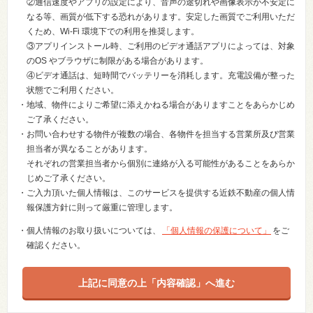
②通信速度やアプリの設定により、音声の途切れや画像表示が不安定に
なる等、画質が低下する恐れがあります。安定した画質でご利用いただ
くため、Wi-Fi 環境下での利用を推奨します。
③アプリインストール時、ご利用のビデオ通話アプリによっては、対象
のOS やブラウザに制限がある場合があります。
④ビデオ通話は、短時間でバッテリーを消耗します。充電設備が整った
状態でご利用ください。
・地域、物件によりご希望に添えかねる場合がありますことをあらかじめ
ご了承ください。
・お問い合わせする物件が複数の場合、各物件を担当する営業所及び営業
担当者が異なることがあります。
それぞれの営業担当者から個別に連絡が入る可能性があることをあらか
じめご了承ください。
・ご入力頂いた個人情報は、このサービスを提供する近鉄不動産の個人情
報保護方針に則って厳重に管理します。
・個人情報のお取り扱いについては、
「個人情報の保護について」
をご
確認ください。