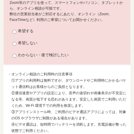
Zoom等のアプリを使って、スマートフォンやパソコン、タブレットか
ら、オンライン相談が可能です。
弊社の営業担当者がご対応するにあたり、オンライン（Zoom、
FaceTimeなど）利用のご希望についてお聞かせください。
希望する
希望しない
わからない・後で検討したい
・オンライン相談のご利用時の注意事項
①アプリの利用料は無料ですが、ダウンロードやご利用時にかかるパケ
ット通信料はお客様からのご負担となります。
②通信速度やアプリの設定により、音声の途切れや画像表示が不安定に
なる等、画質が低下する恐れがあります。安定した画質でご利用いただ
くため、Wi-Fi 環境下での利用を推奨します。
③アプリインストール時、ご利用のビデオ通話アプリによっては、対象
のOS やブラウザに制限がある場合があります。
④ビデオ通話は、短時間でバッテリーを消耗します。充電設備が整った
状態でご利用ください。