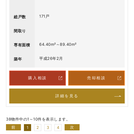
171戸
総戸数
間取り
64.40m²～89.40m²
専有面積
平成26年2月
築年
購入相談
売却相談
詳細を見る
38物件中の1～10件を表示します。
前
次
1
2
3
4