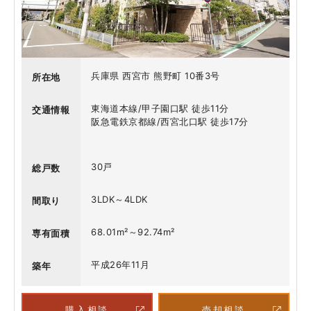
兵庫県 西宮市 熊野町 10番3号
所在地
東海道本線/甲子園口駅 徒歩11分
交通情報
阪急電鉄京都線/西宮北口駅 徒歩17分
30戸
総戸数
3LDK～4LDK
間取り
68.01m²～92.74m²
専有面積
平成26年11月
築年
購入相談
売却相談