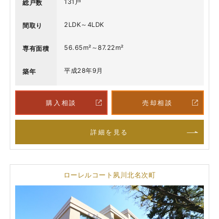
131戸
総戸数
2LDK～4LDK
間取り
56.65m²～87.22m²
専有面積
平成28年9月
築年
購入相談
売却相談
詳細を見る
ローレルコート夙川北名次町