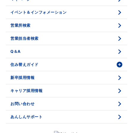
東生駒
6件
底地の資産性
鑑定評価ご相談例
イベント＆インフォメーション
富雄
0件
相続と不動産
鑑定評価の流れ
営業所検索
学園前
1件
不動産投資のQ＆A
お問い合わせ・ご相談
菖蒲池
5件
営業担当者検索
大和西大寺
4件
法人営業センター紹介
鑑定センター紹介
Q＆A
新大宮
0件
住み替えガイド
近鉄奈良
0件
白庭台
1件
新卒採用情報
価格査定
購入のスケジュール
学研北生駒
0件
媒介契約
物件資料の読み方 1
キャリア採用情報
学研奈良登美ヶ丘
1件
売却活動
物件資料の読み方 2
お問い合わせ
売却諸費用
現地見学のポイント
あんしんサポート
売却のスケジュール
重要事項説明