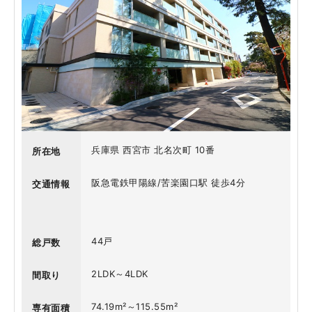
兵庫県 西宮市 北名次町 10番
所在地
阪急電鉄甲陽線/苦楽園口駅 徒歩4分
交通情報
44戸
総戸数
2LDK～4LDK
間取り
74.19m²～115.55m²
専有面積