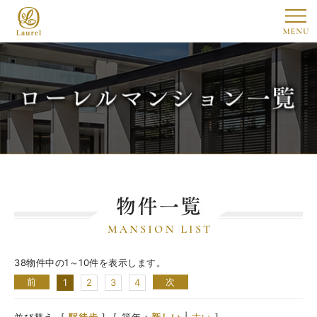
38物件中の1～10件を表示します。
前
次
1
2
3
4
並び替え
[
駅徒歩
]
[ 築年：
新しい
|
古い
]