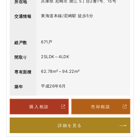
兵庫県 尼崎市 潮江 5丁目2番1号、15号
所在地
東海道本線/尼崎駅 徒歩5分
交通情報
671戸
総戸数
2SLDK～4LDK
間取り
62.78m²～94.22m²
専有面積
平成26年6月
築年
購入相談
売却相談
詳細を見る