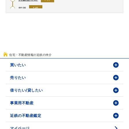
鶴橋
1件
今里
0件
布施
0件
河内永和
0件
河内小阪
0件
八戸ノ里
0件
住宅・不動産情報の近鉄の仲介
若江岩田
0件
買いたい
河内花園
2件
売りたい
物件検索
東花園
0件
物件番号検索
借りたい/貸したい
価格査定依頼
瓢箪山
0件
枚岡
0件
投資・事業用検索
売却相談
事業用不動産
賃貸物件検索
額田
0件
購入のお問い合わせ
学園前賃貸センター
近鉄の不動産鑑定
購入・売却の流れ
石切
1件
賃貸借のお問い合わせ
収益不動産の取扱
マイページ
時価評価支援
生駒
1件