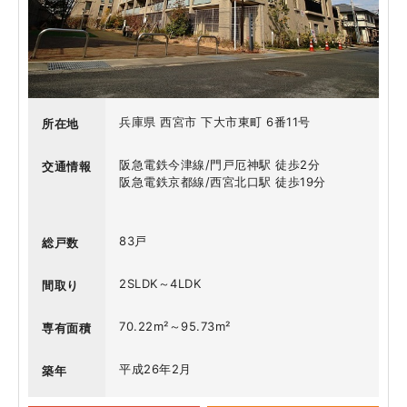
兵庫県 西宮市 下大市東町 6番11号
所在地
阪急電鉄今津線/門戸厄神駅 徒歩2分
交通情報
阪急電鉄京都線/西宮北口駅 徒歩19分
83戸
総戸数
2SLDK～4LDK
間取り
70.22m²～95.73m²
専有面積
平成26年2月
築年