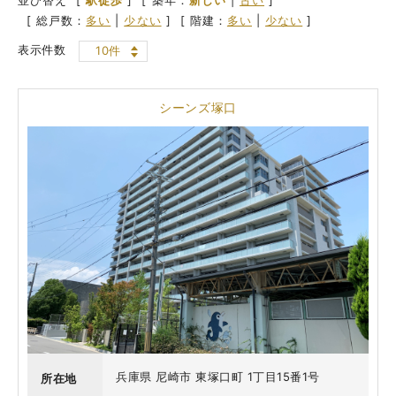
[ 総戸数：
多い
|
少ない
]
[ 階建：
多い
|
少ない
]
表示件数
10件
シーンズ塚口
兵庫県 尼崎市 東塚口町 1丁目15番1号
所在地