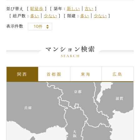
並び替え
[
駅徒歩
]
[ 築年：
新しい
|
古い
]
[ 総戸数：
多い
|
少ない
]
[ 階建：
多い
|
少ない
]
表示件数
10件
関西
首都圏
東海
広島