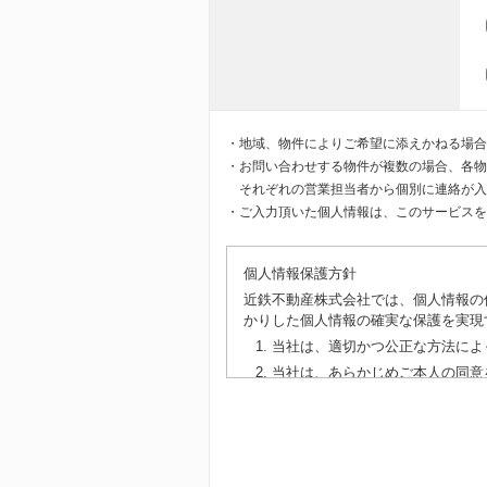
・地域、物件によりご希望に添えかねる場合
・お問い合わせする物件が複数の場合、各物
それぞれの営業担当者から個別に連絡が入
・ご入力頂いた個人情報は、このサービスを
個人情報保護方針
近鉄不動産株式会社では、個人情報の
かりした個人情報の確実な保護を実現
当社は、適切かつ公正な方法によ
当社は、あらかじめご本人の同意
個人を識別できない態様に加工し
当社は、個人情報の正確性を保ち
種セキュリティ対策を講じます。
当社は、お客様からお預かりして
護法等に定める手続を行ったうえ