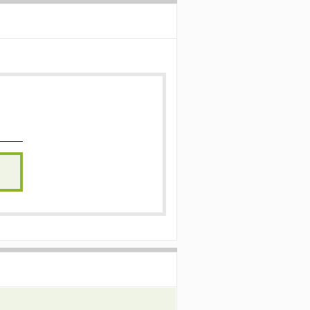
）
）
）