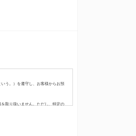
という。）を遵守し、お客様からお預
報を取り扱いません。ただし、特定の
ざんおよび漏洩等を防止するための各
ることがあります。また、個人情報保
報の取扱いに関し委託または共同利用