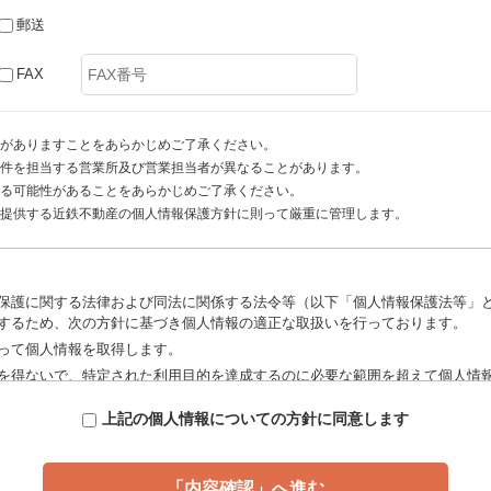
郵送
FAX
がありますことをあらかじめご了承ください。
件を担当する営業所及び営業担当者が異なることがあります。
る可能性があることをあらかじめご了承ください。
提供する近鉄不動産の個人情報保護方針に則って厳重に管理します。
保護に関する法律および同法に関係する法令等（以下「個人情報保護法等」
するため、次の方針に基づき個人情報の適正な取扱いを行っております。
って個人情報を取得します。
を得ないで、特定された利用目的を達成するのに必要な範囲を超えて個人情
たうえで、統計上の資料として使用することがあります。
上記の個人情報についての方針に同意します
、これを安全に管理するため、個人情報への不正アクセス、流用、破壊、改
いる個人情報を、情報処理等のため利用目的の範囲内で業務委託先に提供す
で、別の事業主体と個人情報を共同利用することがあります。なお、個人情