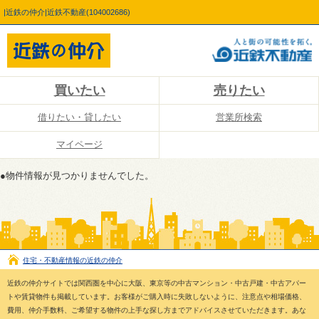
|近鉄の仲介|近鉄不動産(104002686)
買いたい
売りたい
借りたい・貸したい
営業所検索
マイページ
●物件情報が見つかりませんでした。
住宅・不動産情報の近鉄の仲介
近鉄の仲介サイトでは関西圏を中心に大阪、東京等の中古マンション・中古戸建・中古アパー
トや賃貸物件も掲載しています。お客様がご購入時に失敗しないように、注意点や相場価格、
費用、仲介手数料、ご希望する物件の上手な探し方までアドバイスさせていただきます。あな