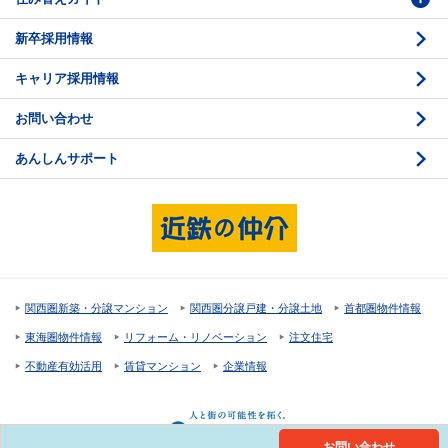
新卒採用情報
価格査定
購入のスケジュール
キャリア採用情報
媒介契約
物件資料の読み方 1
お問い合わせ
売却活動
物件資料の読み方 2
あんしんサポート
売却諸費用
現地見学のポイント
売却のスケジュール
重要事項説明
希望条件項目の確認
売買契約
資金計画のたて方
決済と引渡し 1
関西圏新築・分譲マンション
関西圏分譲戸建・分譲土地
首都圏物件情報
住宅ローンの種類
決済と引渡し 2
東海圏物件情報
リフォーム・リノベーション
注文住宅
返済計画
不動産有効活用
賃貸マンション
企業情報
購入諸費用
お問い合わせ