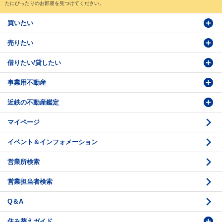
たにぴったりのお部屋を見つけてください。
買いたい
売りたい
物件検索
借りたい/貸したい
物件番号検索
価格査定依頼
事業用不動産
投資・事業用検索
売却相談
賃貸物件検索
近鉄の不動産鑑定
購入のお問い合わせ
学園前賃貸センター
購入・売却の流れ
マイページ
賃貸借のお問い合わせ
収益不動産の取扱
時価評価支援
イベント＆インフォメーション
底地の資産性
鑑定評価ご相談例
営業所検索
相続と不動産
鑑定評価の流れ
営業担当者検索
不動産投資のQ＆A
お問い合わせ・ご相談
Q＆A
法人営業センター紹介
鑑定センター紹介
住み替えガイド