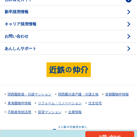
新卒採用情報
価格査定
購入のスケジュール
キャリア採用情報
媒介契約
物件資料の読み方 1
お問い合わせ
売却活動
物件資料の読み方 2
あんしんサポート
売却諸費用
現地見学のポイント
売却のスケジュール
重要事項説明
希望条件項目の確認
売買契約
資金計画のたて方
決済と引渡し 1
関西圏新築・分譲マンション
関西圏分譲戸建・分譲土地
首都圏物件情報
住宅ローンの種類
決済と引渡し 2
東海圏物件情報
リフォーム・リノベーション
注文住宅
返済計画
不動産有効活用
賃貸マンション
企業情報
購入諸費用
お問い合わせ