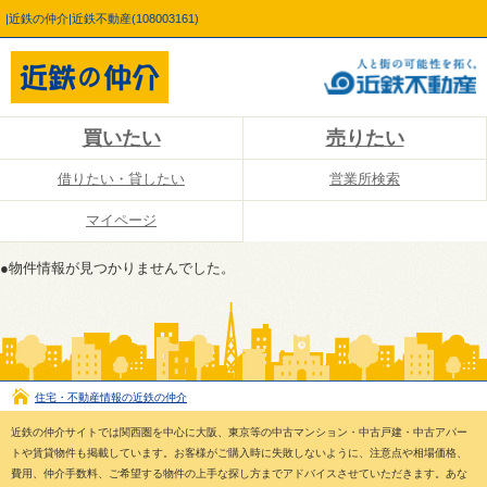
|近鉄の仲介|近鉄不動産(108003161)
買いたい
売りたい
借りたい・貸したい
営業所検索
マイページ
●物件情報が見つかりませんでした。
住宅・不動産情報の近鉄の仲介
近鉄の仲介サイトでは関西圏を中心に大阪、東京等の中古マンション・中古戸建・中古アパー
トや賃貸物件も掲載しています。お客様がご購入時に失敗しないように、注意点や相場価格、
費用、仲介手数料、ご希望する物件の上手な探し方までアドバイスさせていただきます。あな