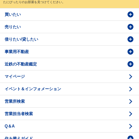
たにぴったりのお部屋を見つけてください。
買いたい
売りたい
物件検索
借りたい/貸したい
物件番号検索
価格査定依頼
事業用不動産
投資・事業用検索
売却相談
賃貸物件検索
近鉄の不動産鑑定
購入のお問い合わせ
学園前賃貸センター
購入・売却の流れ
マイページ
賃貸借のお問い合わせ
収益不動産の取扱
時価評価支援
イベント＆インフォメーション
底地の資産性
鑑定評価ご相談例
営業所検索
相続と不動産
鑑定評価の流れ
営業担当者検索
不動産投資のQ＆A
お問い合わせ・ご相談
Q＆A
法人営業センター紹介
鑑定センター紹介
住み替えガイド