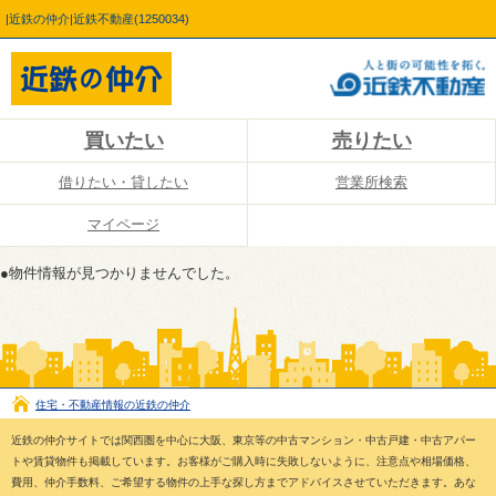
|近鉄の仲介|近鉄不動産(1250034)
買いたい
売りたい
借りたい・貸したい
営業所検索
マイページ
●物件情報が見つかりませんでした。
住宅・不動産情報の近鉄の仲介
近鉄の仲介サイトでは関西圏を中心に大阪、東京等の中古マンション・中古戸建・中古アパー
トや賃貸物件も掲載しています。お客様がご購入時に失敗しないように、注意点や相場価格、
費用、仲介手数料、ご希望する物件の上手な探し方までアドバイスさせていただきます。あな