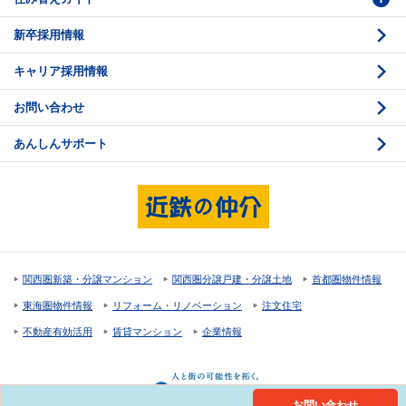
新卒採用情報
価格査定
購入のスケジュール
キャリア採用情報
媒介契約
物件資料の読み方 1
お問い合わせ
売却活動
物件資料の読み方 2
あんしんサポート
売却諸費用
現地見学のポイント
売却のスケジュール
重要事項説明
希望条件項目の確認
売買契約
資金計画のたて方
決済と引渡し 1
関西圏新築・分譲マンション
関西圏分譲戸建・分譲土地
首都圏物件情報
住宅ローンの種類
決済と引渡し 2
東海圏物件情報
リフォーム・リノベーション
注文住宅
返済計画
不動産有効活用
賃貸マンション
企業情報
購入諸費用
お問い合わせ