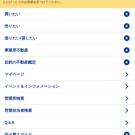
たにぴったりのお部屋を見つけてください。
買いたい
売りたい
物件検索
借りたい/貸したい
物件番号検索
価格査定依頼
事業用不動産
投資・事業用検索
売却相談
賃貸物件検索
近鉄の不動産鑑定
購入のお問い合わせ
学園前賃貸センター
購入・売却の流れ
マイページ
賃貸借のお問い合わせ
収益不動産の取扱
時価評価支援
イベント＆インフォメーション
底地の資産性
鑑定評価ご相談例
営業所検索
相続と不動産
鑑定評価の流れ
営業担当者検索
不動産投資のQ＆A
お問い合わせ・ご相談
Q＆A
法人営業センター紹介
鑑定センター紹介
住み替えガイド