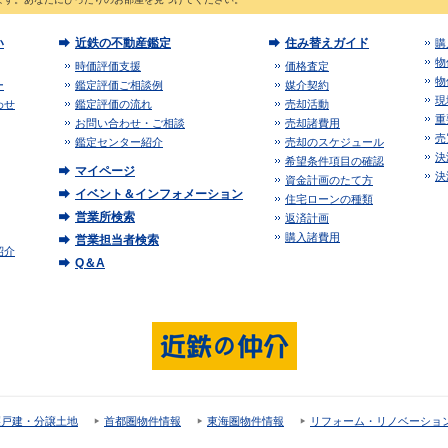
い
近鉄の不動産鑑定
住み替えガイド
購
物
時価評価支援
価格査定
物
ー
鑑定評価ご相談例
媒介契約
現
わせ
鑑定評価の流れ
売却活動
重
お問い合わせ・ご相談
売却諸費用
売
鑑定センター紹介
売却のスケジュール
決
希望条件項目の確認
マイページ
決
資金計画のたて方
イベント＆インフォメーション
住宅ローンの種類
営業所検索
返済計画
購入諸費用
営業担当者検索
紹介
Q＆A
譲戸建・分譲土地
首都圏物件情報
東海圏物件情報
リフォーム・リノベーショ