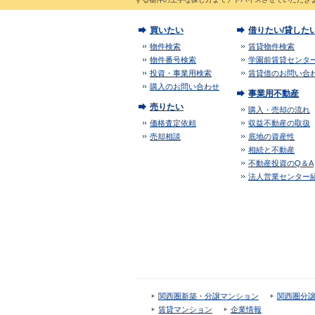
買いたい
借りたい/貸した
物件検索
賃貸物件検索
物件番号検索
学園前賃貸センタ
投資・事業用検索
賃貸借のお問い合
購入のお問い合わせ
事業用不動産
売りたい
購入・売却の流れ
価格査定依頼
収益不動産の取扱
売却相談
底地の資産性
相続と不動産
不動産投資のQ＆A
法人営業センター
関西圏新築・分譲マンション
関西圏分
賃貸マンション
企業情報