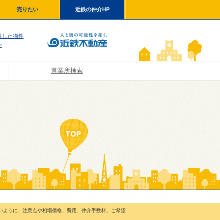
売りたい
近鉄の仲介HP
覧した物件
ン
営業所検索
いように、注意点や相場価格、費用、仲介手数料、ご希望