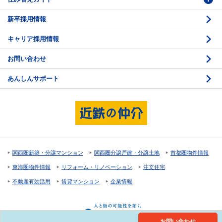
新卒採用情報
価格査定
購入のスケジュール
キャリア採用情報
媒介契約
物件資料の読み方 1
お問い合わせ
売却活動
物件資料の読み方 2
あんしんサポート
売却諸費用
現地見学のポイント
売却のスケジュール
重要事項説明
希望条件項目の確認
売買契約
資金計画のたて方
決済と引渡し 1
関西圏新築・分譲マンション
関西圏分譲戸建・分譲土地
首都圏物件情報
住宅ローンの種類
決済と引渡し 2
東海圏物件情報
リフォーム・リノベーション
注文住宅
返済計画
不動産有効活用
賃貸マンション
企業情報
購入諸費用
お問い合わせ