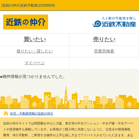
|近鉄の仲介|近鉄不動産(22250018)
買いたい
売りたい
借りたい・貸したい
営業所検索
マイページ
●物件情報が見つかりませんでした。
住宅・不動産情報の近鉄の仲介
近鉄の仲介サイトでは関西圏を中心に大阪、東京等の中古マンション・中古戸建・中古アパー
トや賃貸物件も掲載しています。お客様がご購入時に失敗しないように、注意点や相場価格、
費用、仲介手数料、ご希望する物件の上手な探し方までアドバイスさせていただきます。あな