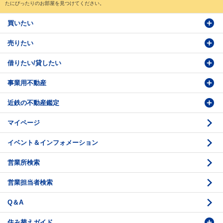
たにぴったりのお部屋を見つけてください。
買いたい
売りたい
物件検索
借りたい/貸したい
物件番号検索
価格査定依頼
事業用不動産
投資・事業用検索
売却相談
賃貸物件検索
近鉄の不動産鑑定
購入のお問い合わせ
学園前賃貸センター
購入・売却の流れ
マイページ
賃貸借のお問い合わせ
収益不動産の取扱
時価評価支援
イベント＆インフォメーション
底地の資産性
鑑定評価ご相談例
営業所検索
相続と不動産
鑑定評価の流れ
営業担当者検索
不動産投資のQ＆A
お問い合わせ・ご相談
Q＆A
法人営業センター紹介
鑑定センター紹介
住み替えガイド