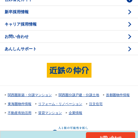
新卒採用情報
価格査定
購入のスケジュール
キャリア採用情報
媒介契約
物件資料の読み方 1
お問い合わせ
売却活動
物件資料の読み方 2
あんしんサポート
売却諸費用
現地見学のポイント
売却のスケジュール
重要事項説明
希望条件項目の確認
売買契約
資金計画のたて方
決済と引渡し 1
関西圏新築・分譲マンション
関西圏分譲戸建・分譲土地
首都圏物件情報
住宅ローンの種類
決済と引渡し 2
東海圏物件情報
リフォーム・リノベーション
注文住宅
返済計画
不動産有効活用
賃貸マンション
企業情報
購入諸費用
お問い合わせ