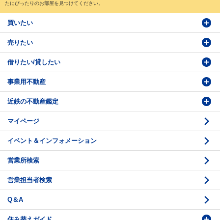
たにぴったりのお部屋を見つけてください。
買いたい
売りたい
物件検索
借りたい/貸したい
物件番号検索
価格査定依頼
事業用不動産
投資・事業用検索
売却相談
賃貸物件検索
近鉄の不動産鑑定
購入のお問い合わせ
学園前賃貸センター
購入・売却の流れ
マイページ
賃貸借のお問い合わせ
収益不動産の取扱
時価評価支援
イベント＆インフォメーション
底地の資産性
鑑定評価ご相談例
営業所検索
相続と不動産
鑑定評価の流れ
営業担当者検索
不動産投資のQ＆A
お問い合わせ・ご相談
Q＆A
法人営業センター紹介
鑑定センター紹介
住み替えガイド