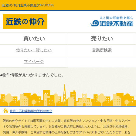
|近鉄の仲介|近鉄不動産(28250119)
買いたい
売りたい
借りたい・貸したい
営業所検索
マイページ
●物件情報が見つかりませんでした。
住宅・不動産情報の近鉄の仲介
近鉄の仲介サイトでは関西圏を中心に大阪、東京等の中古マンション・中古戸建・中古アパー
トや賃貸物件も掲載しています。お客様がご購入時に失敗しないように、注意点や相場価格、
費用、仲介手数料、ご希望する物件の上手な探し方までアドバイスさせていただきます。あな