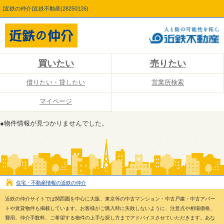
|近鉄の仲介|近鉄不動産(28250126)
買いたい
売りたい
借りたい・貸したい
営業所検索
マイページ
●物件情報が見つかりませんでした。
住宅・不動産情報の近鉄の仲介
近鉄の仲介サイトでは関西圏を中心に大阪、東京等の中古マンション・中古戸建・中古アパー
トや賃貸物件も掲載しています。お客様がご購入時に失敗しないように、注意点や相場価格、
費用、仲介手数料、ご希望する物件の上手な探し方までアドバイスさせていただきます。あな