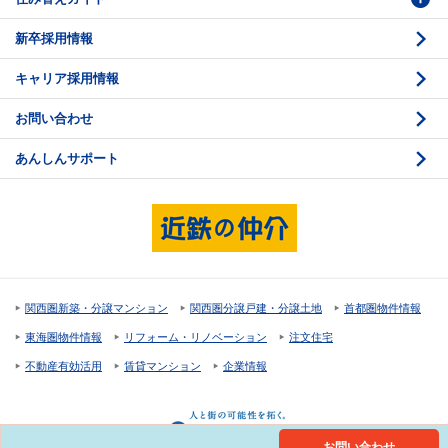
新卒採用情報
価格査定
購入のスケジュール
キャリア採用情報
媒介契約
物件資料の読み方 1
お問い合わせ
売却活動
物件資料の読み方 2
あんしんサポート
売却諸費用
現地見学のポイント
売却のスケジュール
重要事項説明
希望条件項目の確認
売買契約
資金計画のたて方
決済と引渡し 1
関西圏新築・分譲マンション
関西圏分譲戸建・分譲土地
首都圏物件情報
住宅ローンの種類
決済と引渡し 2
東海圏物件情報
リフォーム・リノベーション
注文住宅
返済計画
不動産有効活用
賃貸マンション
企業情報
購入諸費用
お問い合わせ