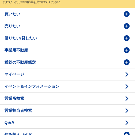
たにぴったりのお部屋を見つけてください。
買いたい
売りたい
物件検索
借りたい/貸したい
物件番号検索
価格査定依頼
事業用不動産
投資・事業用検索
売却相談
賃貸物件検索
近鉄の不動産鑑定
購入のお問い合わせ
学園前賃貸センター
購入・売却の流れ
マイページ
賃貸借のお問い合わせ
収益不動産の取扱
時価評価支援
イベント＆インフォメーション
底地の資産性
鑑定評価ご相談例
営業所検索
相続と不動産
鑑定評価の流れ
営業担当者検索
不動産投資のQ＆A
お問い合わせ・ご相談
Q＆A
法人営業センター紹介
鑑定センター紹介
住み替えガイド