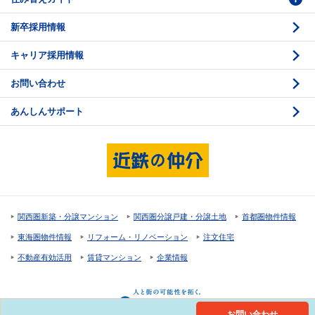
新卒採用情報
価格査定
購入のスケジュール
キャリア採用情報
媒介契約
物件資料の読み方 1
お問い合わせ
売却活動
物件資料の読み方 2
あんしんサポート
売却諸費用
現地見学のポイント
売却のスケジュール
重要事項説明
希望条件項目の確認
売買契約
資金計画のたて方
決済と引渡し 1
関西圏新築・分譲マンション
関西圏分譲戸建・分譲土地
首都圏物件情報
住宅ローンの種類
決済と引渡し 2
東海圏物件情報
リフォーム・リノベーション
注文住宅
返済計画
不動産有効活用
賃貸マンション
企業情報
購入諸費用
お問い合わせ