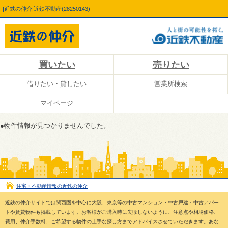
|近鉄の仲介|近鉄不動産(28250143)
買いたい
売りたい
借りたい・貸したい
営業所検索
マイページ
●物件情報が見つかりませんでした。
住宅・不動産情報の近鉄の仲介
近鉄の仲介サイトでは関西圏を中心に大阪、東京等の中古マンション・中古戸建・中古アパー
トや賃貸物件も掲載しています。お客様がご購入時に失敗しないように、注意点や相場価格、
費用、仲介手数料、ご希望する物件の上手な探し方までアドバイスさせていただきます。あな