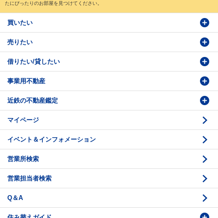
たにぴったりのお部屋を見つけてください。
買いたい
売りたい
物件検索
借りたい/貸したい
物件番号検索
価格査定依頼
事業用不動産
投資・事業用検索
売却相談
賃貸物件検索
近鉄の不動産鑑定
購入のお問い合わせ
学園前賃貸センター
購入・売却の流れ
マイページ
賃貸借のお問い合わせ
収益不動産の取扱
時価評価支援
イベント＆インフォメーション
底地の資産性
鑑定評価ご相談例
営業所検索
相続と不動産
鑑定評価の流れ
営業担当者検索
不動産投資のQ＆A
お問い合わせ・ご相談
Q＆A
法人営業センター紹介
鑑定センター紹介
住み替えガイド