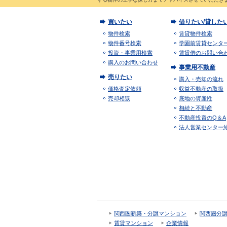
買いたい
借りたい/貸した
物件検索
賃貸物件検索
物件番号検索
学園前賃貸センタ
投資・事業用検索
賃貸借のお問い合
購入のお問い合わせ
事業用不動産
売りたい
購入・売却の流れ
価格査定依頼
収益不動産の取扱
売却相談
底地の資産性
相続と不動産
不動産投資のQ＆A
法人営業センター
関西圏新築・分譲マンション
関西圏分
賃貸マンション
企業情報