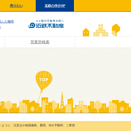
売りたい
近鉄の仲介HP
覧した物件
ン
営業所検索
いように、注意点や相場価格、費用、仲介手数料、ご希望