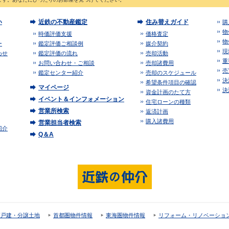
い
近鉄の不動産鑑定
住み替えガイド
購
物
時価評価支援
価格査定
物
ー
鑑定評価ご相談例
媒介契約
現
わせ
鑑定評価の流れ
売却活動
重
お問い合わせ・ご相談
売却諸費用
売
鑑定センター紹介
売却のスケジュール
決
希望条件項目の確認
マイページ
決
資金計画のたて方
イベント＆インフォメーション
住宅ローンの種類
営業所検索
返済計画
購入諸費用
営業担当者検索
紹介
Q＆A
譲戸建・分譲土地
首都圏物件情報
東海圏物件情報
リフォーム・リノベーショ