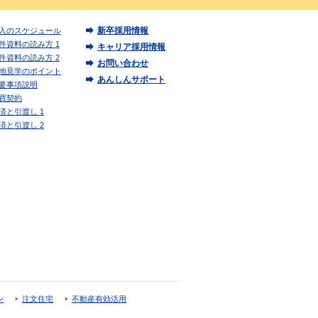
新卒採用情報
入のスケジュール
件資料の読み方 1
キャリア採用情報
件資料の読み方 2
お問い合わせ
地見学のポイント
あんしんサポート
要事項説明
買契約
済と引渡し 1
済と引渡し 2
ン
注文住宅
不動産有効活用