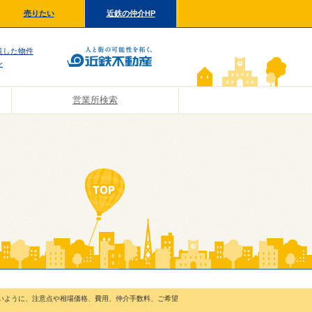
売りたい
近鉄の仲介HP
覧した物件
ン
営業所検索
いように、注意点や相場価格、費用、仲介手数料、ご希望