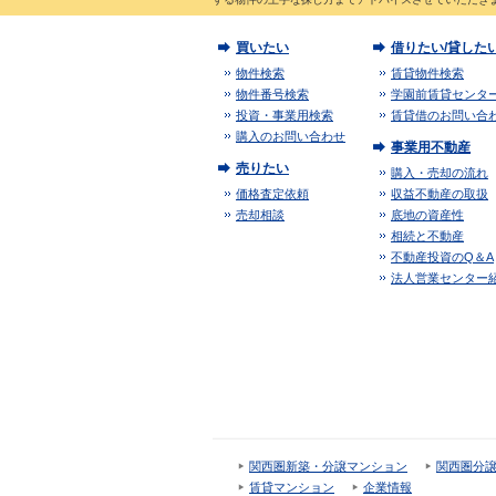
買いたい
借りたい/貸した
物件検索
賃貸物件検索
物件番号検索
学園前賃貸センタ
投資・事業用検索
賃貸借のお問い合
購入のお問い合わせ
事業用不動産
売りたい
購入・売却の流れ
価格査定依頼
収益不動産の取扱
売却相談
底地の資産性
相続と不動産
不動産投資のQ＆A
法人営業センター
関西圏新築・分譲マンション
関西圏分
賃貸マンション
企業情報