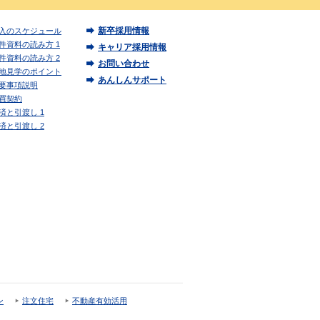
新卒採用情報
入のスケジュール
件資料の読み方 1
キャリア採用情報
件資料の読み方 2
お問い合わせ
地見学のポイント
あんしんサポート
要事項説明
買契約
済と引渡し 1
済と引渡し 2
ン
注文住宅
不動産有効活用