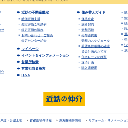
い
近鉄の不動産鑑定
住み替えガイド
購
物
時価評価支援
価格査定
物
ー
鑑定評価ご相談例
媒介契約
現
わせ
鑑定評価の流れ
売却活動
重
お問い合わせ・ご相談
売却諸費用
売
鑑定センター紹介
売却のスケジュール
決
希望条件項目の確認
マイページ
決
資金計画のたて方
イベント＆インフォメーション
住宅ローンの種類
営業所検索
返済計画
購入諸費用
営業担当者検索
紹介
Q＆A
譲戸建・分譲土地
首都圏物件情報
東海圏物件情報
リフォーム・リノベーショ