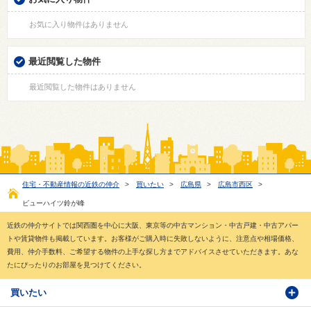
お気に入り物件はありません
最近閲覧した物件
最近閲覧した物件はありません
住宅・不動産情報の近鉄の仲介
>
買いたい
>
広島県
>
広島市西区
>
ビューハイツ鈴が峰
近鉄の仲介サイトでは関西圏を中心に大阪、東京等の中古マンション・中古戸建・中古アパー
トや賃貸物件も掲載しています。お客様がご購入時に失敗しないように、注意点や相場価格、
費用、仲介手数料、ご希望する物件の上手な探し方までアドバイスさせていただきます。あな
たにぴったりのお部屋を見つけてください。
買いたい