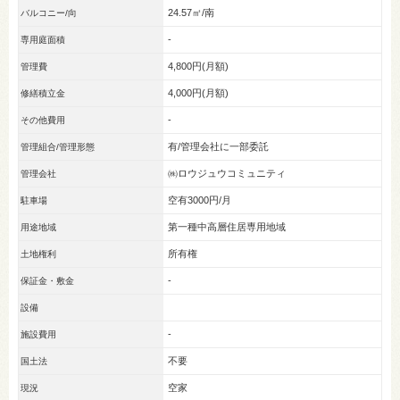
24.57㎡/南
バルコニー/向
-
専用庭面積
4,800円(月額)
管理費
4,000円(月額)
修繕積立金
-
その他費用
有/管理会社に一部委託
管理組合/管理形態
㈱ロウジュウコミュニティ
管理会社
空有3000円/月
駐車場
第一種中高層住居専用地域
用途地域
所有権
土地権利
-
保証金・敷金
設備
-
施設費用
不要
国土法
空家
現況