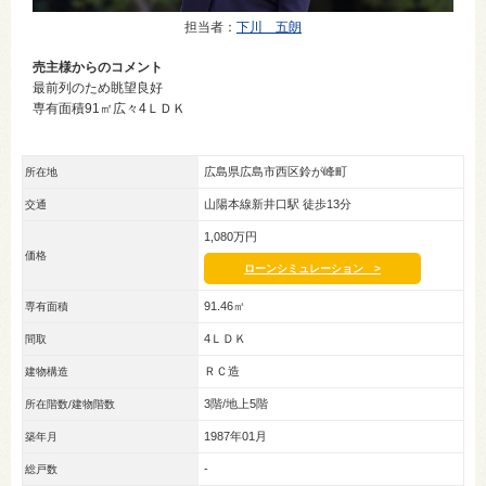
担当者
：
下川 五朗
売主様からのコメント
最前列のため眺望良好
専有面積91㎡広々4ＬＤＫ
広島県広島市西区鈴が峰町
所在地
山陽本線新井口駅 徒歩13分
交通
1,080万円
価格
ローンシミュレーション >
91.46㎡
専有面積
4ＬＤＫ
間取
ＲＣ造
建物構造
3階/地上5階
所在階数/建物階数
1987年01月
築年月
-
総戸数