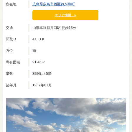
所在地
広島県広島市西区鈴が峰町
エリア情報 >
交通
山陽本線新井口駅 徒歩13分
間取り
4ＬＤＫ
方位
南
専有面積
91.46㎡
階数
3階/地上5階
築年月
1987年01月