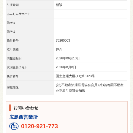
相談
引渡時期
あんしんサポート
備考１
備考２
78260003
物件番号
仲介
取引態様
2026年06月13日
情報登録日
2026年8月8日
次回更新予定日
国土交通大臣(11)第3123号
免許番号
(社)不動産流通経営協会会員 (社)首都圏不動産
所属団体
公正取引協議会加盟
お問い合わせ
広島西営業所
0120-921-773