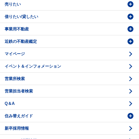
売りたい
物件検索
借りたい/貸したい
物件番号検索
価格査定依頼
事業用不動産
投資・事業用検索
売却相談
賃貸物件検索
近鉄の不動産鑑定
購入のお問い合わせ
学園前賃貸センター
購入・売却の流れ
マイページ
賃貸借のお問い合わせ
収益不動産の取扱
時価評価支援
イベント＆インフォメーション
底地の資産性
鑑定評価ご相談例
営業所検索
相続と不動産
鑑定評価の流れ
営業担当者検索
不動産投資のQ＆A
お問い合わせ・ご相談
Q＆A
法人営業センター紹介
鑑定センター紹介
住み替えガイド
新卒採用情報
価格査定
購入のスケジュール