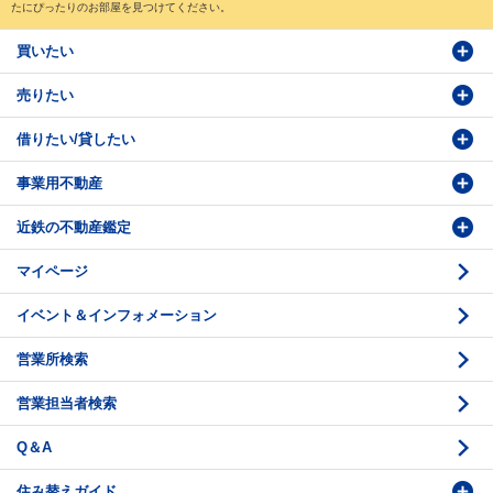
たにぴったりのお部屋を見つけてください。
買いたい
売りたい
物件検索
借りたい/貸したい
物件番号検索
価格査定依頼
事業用不動産
投資・事業用検索
売却相談
賃貸物件検索
近鉄の不動産鑑定
購入のお問い合わせ
学園前賃貸センター
購入・売却の流れ
マイページ
賃貸借のお問い合わせ
収益不動産の取扱
時価評価支援
イベント＆インフォメーション
底地の資産性
鑑定評価ご相談例
営業所検索
相続と不動産
鑑定評価の流れ
営業担当者検索
不動産投資のQ＆A
お問い合わせ・ご相談
Q＆A
法人営業センター紹介
鑑定センター紹介
住み替えガイド