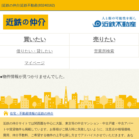
|近鉄の仲介|近鉄不動産(83240162)
買いたい
売りたい
借りたい・貸したい
営業所検索
マイページ
●物件情報が見つかりませんでした。
住宅・不動産情報の近鉄の仲介
近鉄の仲介サイトでは関西圏を中心に大阪、東京等の中古マンション・中古戸建・中古アパー
トや賃貸物件も掲載しています。お客様がご購入時に失敗しないように、注意点や相場価格、
費用、仲介手数料、ご希望する物件の上手な探し方までアドバイスさせていただきます。あな