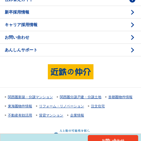
新卒採用情報
価格査定
購入のスケジュール
キャリア採用情報
媒介契約
物件資料の読み方 1
お問い合わせ
売却活動
物件資料の読み方 2
あんしんサポート
売却諸費用
現地見学のポイント
売却のスケジュール
重要事項説明
希望条件項目の確認
売買契約
資金計画のたて方
決済と引渡し 1
関西圏新築・分譲マンション
関西圏分譲戸建・分譲土地
首都圏物件情報
住宅ローンの種類
決済と引渡し 2
東海圏物件情報
リフォーム・リノベーション
注文住宅
返済計画
不動産有効活用
賃貸マンション
企業情報
購入諸費用
お問い合わせ