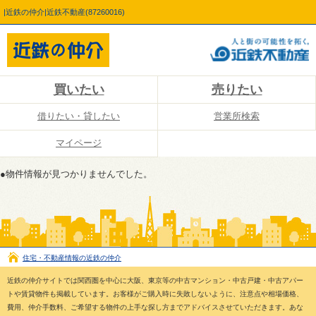
|近鉄の仲介|近鉄不動産(87260016)
買いたい
売りたい
借りたい・貸したい
営業所検索
マイページ
●物件情報が見つかりませんでした。
住宅・不動産情報の近鉄の仲介
近鉄の仲介サイトでは関西圏を中心に大阪、東京等の中古マンション・中古戸建・中古アパー
トや賃貸物件も掲載しています。お客様がご購入時に失敗しないように、注意点や相場価格、
費用、仲介手数料、ご希望する物件の上手な探し方までアドバイスさせていただきます。あな