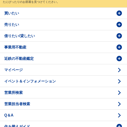
たにぴったりのお部屋を見つけてください。
買いたい
売りたい
物件検索
借りたい/貸したい
物件番号検索
価格査定依頼
事業用不動産
投資・事業用検索
売却相談
賃貸物件検索
近鉄の不動産鑑定
購入のお問い合わせ
学園前賃貸センター
購入・売却の流れ
マイページ
賃貸借のお問い合わせ
収益不動産の取扱
時価評価支援
イベント＆インフォメーション
底地の資産性
鑑定評価ご相談例
営業所検索
相続と不動産
鑑定評価の流れ
営業担当者検索
不動産投資のQ＆A
お問い合わせ・ご相談
Q＆A
法人営業センター紹介
鑑定センター紹介
住み替えガイド