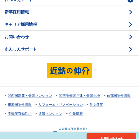
新卒採用情報
価格査定
購入のスケジュール
キャリア採用情報
媒介契約
物件資料の読み方 1
お問い合わせ
売却活動
物件資料の読み方 2
あんしんサポート
売却諸費用
現地見学のポイント
売却のスケジュール
重要事項説明
希望条件項目の確認
売買契約
資金計画のたて方
決済と引渡し 1
関西圏新築・分譲マンション
関西圏分譲戸建・分譲土地
首都圏物件情報
住宅ローンの種類
決済と引渡し 2
東海圏物件情報
リフォーム・リノベーション
注文住宅
返済計画
不動産有効活用
賃貸マンション
企業情報
購入諸費用
お問い合わせ