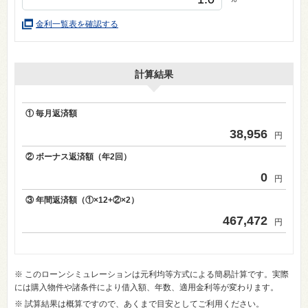
金利一覧表を確認する
計算結果
① 毎月返済額
38,956
円
② ボーナス返済額（年2回）
0
円
③ 年間返済額（①×12+②×2）
467,472
円
※ このローンシミュレーションは元利均等方式による簡易計算です。実際
には購入物件や諸条件により借入額、年数、適用金利等が変わります。
※ 試算結果は概算ですので、あくまで目安としてご利用ください。