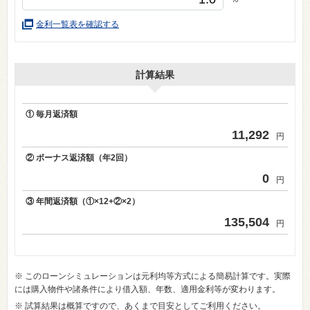
金利一覧表を確認する
計算結果
① 毎月返済額
11,292
円
② ボーナス返済額（年2回）
0
円
③ 年間返済額（①×12+②×2）
135,504
円
※ このローンシミュレーションは元利均等方式による簡易計算です。実際
には購入物件や諸条件により借入額、年数、適用金利等が変わります。
※ 試算結果は概算ですので、あくまで目安としてご利用ください。