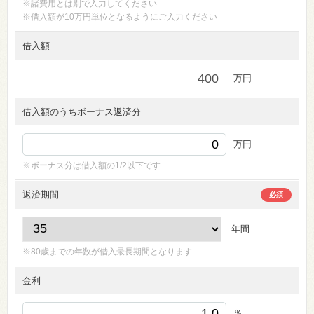
※諸費用とは別で入力してください
※借入額が10万円単位となるようにご入力ください
借入額
万円
借入額のうちボーナス返済分
万円
※ボーナス分は借入額の1/2以下です
返済期間
必須
年間
※80歳までの年数が借入最長期間となります
金利
％