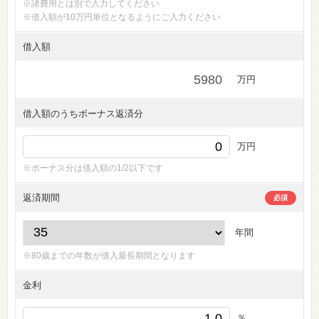
※諸費用とは別で入力してください
※借入額が10万円単位となるようにご入力ください
借入額
万円
借入額のうちボーナス返済分
万円
※ボーナス分は借入額の1/2以下です
返済期間
必須
年間
※80歳までの年数が借入最長期間となります
金利
％