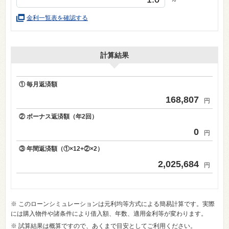
金利一覧表を確認する
計算結果
① 毎月返済額
168,807
円
② ボーナス返済額（年2回）
0
円
③ 年間返済額（①×12+②×2）
2,025,684
円
※ このローンシミュレーションは元利均等方式による簡易計算です。実際
には購入物件や諸条件により借入額、年数、適用金利等が変わります。
※ 試算結果は概算ですので、あくまで目安としてご利用ください。