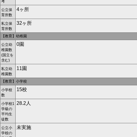
考
4ヶ所
公立保
育所数
32ヶ所
私立保
育所数
【教育】幼稚園
0園
公立幼
稚園数
(国立を
含む)
11園
私立幼
稚園数
【教育】小学校
15校
小学校
数
28.2人
小学校1
学級の
平均生
徒数
未実施
公立小
学校の