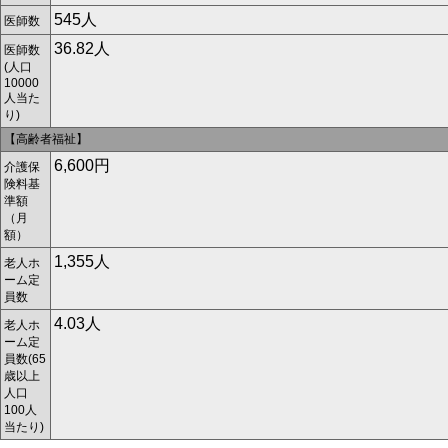
545人
医師数
36.82人
医師数
(人口
10000
人当た
り)
【高齢者福祉】
6,600円
介護保
険料基
準額
（月
額）
1,355人
老人ホ
ーム定
員数
4.03人
老人ホ
ーム定
員数(65
歳以上
人口
100人
当たり)