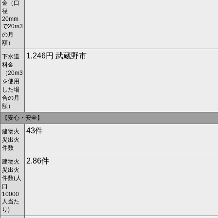
金（口
径
20mm
で20m
3
の月
額）
1,246円 武蔵野市
下水道
料金
（20m
3
を使用
した場
合の月
額）
【安心・安全】
43件
建物火
災出火
件数
2.86件
建物火
災出火
件数(人
口
10000
人当た
り)