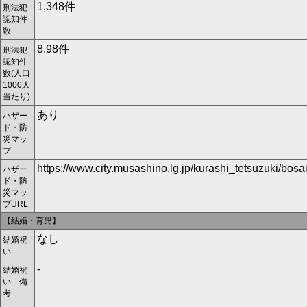
1,348件
刑法犯
認知件
数
8.98件
刑法犯
認知件
数(人口
1000人
当たり)
あり
ハザー
ド・防
災マッ
プ
https://www.city.musashino.lg.jp/kurashi_tetsuzuki/b
ハザー
ド・防
災マッ
プURL
【結婚・育児】
なし
結婚祝
い
-
結婚祝
い－備
考