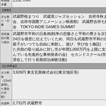
1552.7mm
年間降
水量
【体制】
武蔵野桜まつり 武蔵境ジャズセッション 吉祥寺秋
主な祭
り・行
会、吉祥寺国際アニメーション映画祭) 武蔵野吉祥
事
会 TOKYO INDIE GAMES SUMMIT
武蔵野市平和の日条例(戦争の悲惨さと平和の尊さを次世
市区独
自の取
24日を後世に伝えていくため、同日を武蔵野市平和の日
り組み
親子がいつでも自由に来館し、遊び、学び合う施設) 
た共助の取り組みに対し市が年間1,000万円を上限に
んでいる先進的な事例発表の会) セカンドスクール(
滞在して行う長期宿泊体験活動)
【公共料金】
3,926円 東京瓦斯株式会社(東京地区等)
ガス料
金
（22m
3
使用し
た場合
の月
額）
2,731円 武蔵野市
水道料