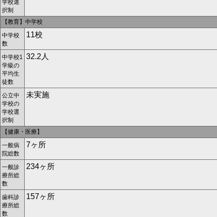
学校選
択制
【教育】中学校
11校
中学校
数
32.2人
中学校1
学級の
平均生
徒数
未実施
公立中
学校の
学校選
択制
【健康・医療】
7ヶ所
一般病
院総数
234ヶ所
一般診
療所総
数
157ヶ所
歯科診
療所総
数