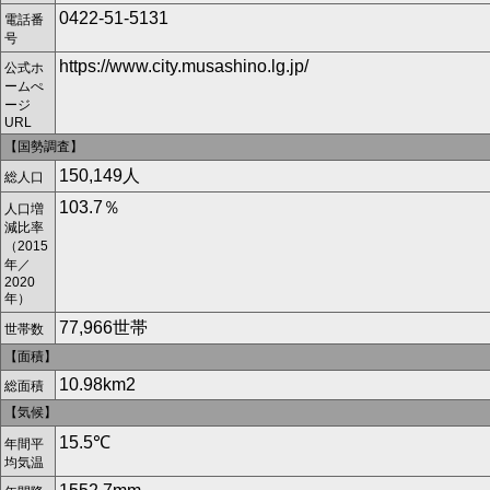
0422-51-5131
電話番
号
https://www.city.musashino.lg.jp/
公式ホ
ームぺ
ージ
URL
【国勢調査】
150,149人
総人口
103.7％
人口増
減比率
（2015
年／
2020
年）
77,966世帯
世帯数
【面積】
10.98km
2
総面積
【気候】
15.5℃
年間平
均気温