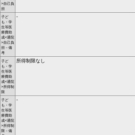
>自己負
担
-
子ど
も・学
生等医
療費助
成<通院
>自己負
担－備
考
所得制限なし
子ど
も・学
生等医
療費助
成<通院
>所得制
限
-
子ど
も・学
生等医
療費助
成<通院
>所得制
限－備