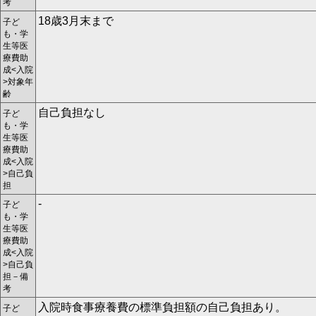
考
18歳3月末まで
子ど
も・学
生等医
療費助
成<入院
>対象年
齢
自己負担なし
子ど
も・学
生等医
療費助
成<入院
>自己負
担
-
子ど
も・学
生等医
療費助
成<入院
>自己負
担－備
考
入院時食事療養費の標準負担額の自己負担あり。
子ど