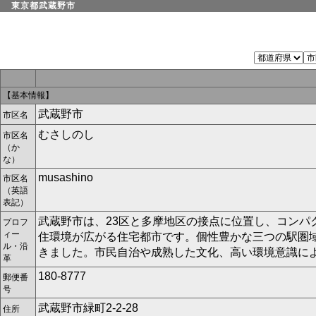
東京都武蔵野市
【基本情報】
武蔵野市
市区名
むさしのし
市区名
（か
な）
musashino
市区名
（英語
表記）
武蔵野市は、23区と多摩地区の接点に位置し、コンパ
プロフ
ィー
住環境が広がる住宅都市です。個性豊かな三つの駅圏域
ル・沿
きました。市民自治や成熟した文化、高い環境意識に
革
180-8777
郵便番
号
武蔵野市緑町2-2-28
住所