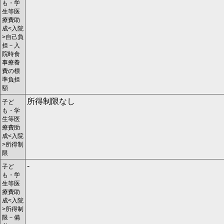
も・学
生等医
療費助
成<入院
>自己負
担－入
院時食
事療養
費の標
準負担
額
所得制限なし
子ど
も・学
生等医
療費助
成<入院
>所得制
限
-
子ど
も・学
生等医
療費助
成<入院
>所得制
限－備