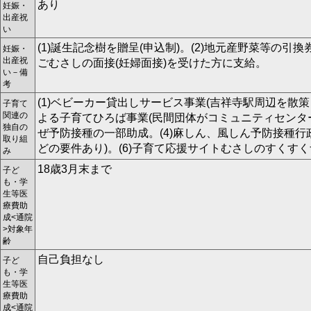
あり
妊娠・
出産祝
い
(1)誕生記念樹を贈呈(申込制)。(2)地元産野菜等の引
妊娠・
出産祝
ごむさしの面接(妊婦面接)を受けた方に支給。
い－備
考
(1)ベビーカー貸出しサービス事業(吉祥寺駅周辺を散
子育て
関連の
よる子育てひろば事業(民間団体がコミュニティセンター
独自の
ぜ予防接種の一部助成。(4)麻しん、風しん予防接種行
取り組
どの要件あり)。(6)子育て応援サイトむさしのすくす
み
18歳3月末まで
子ど
も・学
生等医
療費助
成<通院
>対象年
齢
自己負担なし
子ど
も・学
生等医
療費助
成<通院