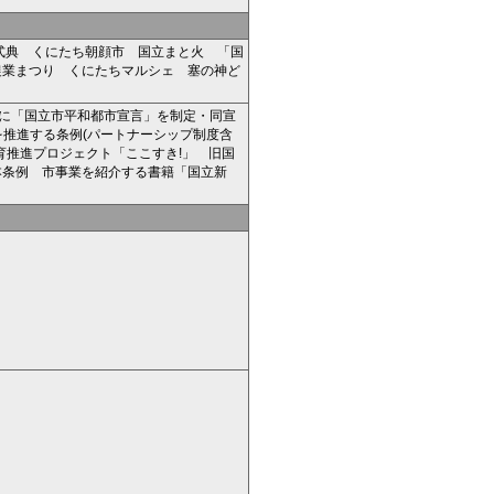
」式典 くにたち朝顔市 国立まと火 「国
農業まつり くにたちマルシェ 塞の神ど
6月に「国立市平和都市宣言」を制定・同宣
を推進する条例(パートナーシップ制度含
育推進プロジェクト「ここすき!」 旧国
本条例 市事業を紹介する書籍「国立新