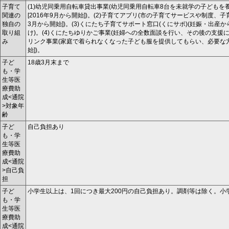
子育て
(1)幼児同乗用自転車貸出事業(幼児同乗用自転車8台を未就学の子ども
関連の
[2016年9月から開始])。(2)子育てアプリ(市の子育てサービスや制度、
独自の
3月から開始])。(3)くにたち子育てサポート窓口(くにサポ)(妊娠・出
取り組
け)。(4)くにたちゆりかご事業(妊婦への全数面談を行い、その後の支援に
み
リンク事業(家庭で着られなくなった子ども服を提供してもらい、必要な方へ
始])。
子ど
18歳3月末まで
も・学
生等医
療費助
成<通院
>対象年
齢
子ど
自己負担あり
も・学
生等医
療費助
成<通院
>自己負
担
子ど
小学生以上は、1回につき最大200円の自己負担あり。調剤等は除く。小
も・学
生等医
療費助
成<通院