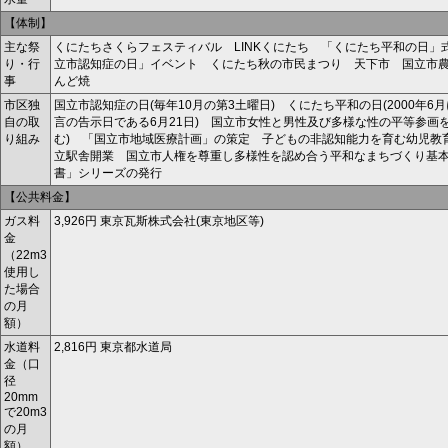
【体制】
主な祭
くにたちさくらフェスティバル LINKくにたち 「くにたち平和の日
り・行
立市認知症の日」イベント くにたち秋の市民まつり 天下市 国立市
事
んど焼
市区独
国立市認知症の日(毎年10月の第3土曜日) くにたち平和の日(2000年
自の取
言の告示日である6月21日) 国立市女性と男性及び多様な性の平等参画
り組み
む) 「国立市地域医療計画」の策定 子どもの非認知能力を育む幼児教
立駅舎開業 国立市人権を尊重し多様性を認め合う平和なまちづくり基
書」シリーズの発行
【公共料金】
ガス料
3,926円 東京瓦斯株式会社(東京地区等)
金
（22m
3
使用し
た場合
の月
額）
水道料
2,816円 東京都水道局
金（口
径
20mm
で20m
3
の月
額）