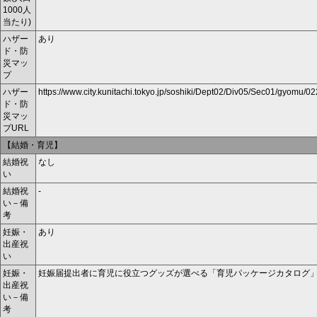
1000人
当たり)
ハザー
あり
ド・防
災マッ
プ
ハザー
https://www.city.kunitachi.tokyo.jp/soshiki/Dept02/Div05/Sec01/gyomu/
ド・防
災マッ
プURL
【結婚・育児】
結婚祝
なし
い
結婚祝
-
い－備
考
妊娠・
あり
出産祝
い
妊娠・
妊娠届提出者に育児に役立つグッズが選べる「育児パッケージカタログ
出産祝
い－備
考