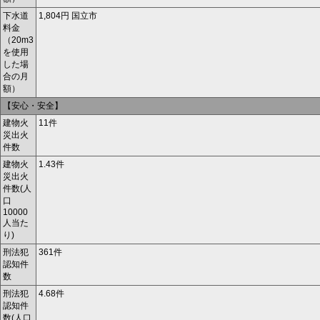
下水道
1,804円 国立市
料金
（20m
3
を使用
した場
合の月
額）
【安心・安全】
建物火
11件
災出火
件数
建物火
1.43件
災出火
件数(人
口
10000
人当た
り)
刑法犯
361件
認知件
数
刑法犯
4.68件
認知件
数(人口