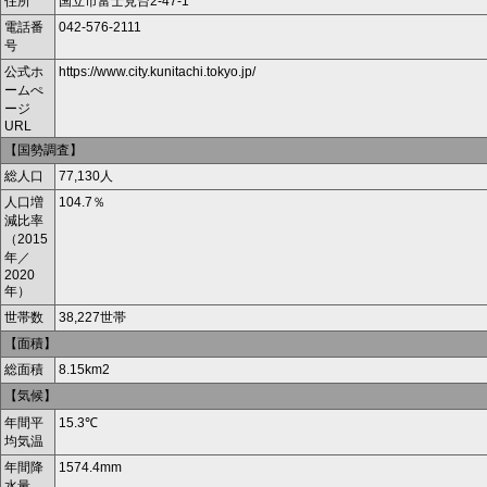
住所
国立市富士見台2-47-1
電話番
042-576-2111
号
公式ホ
https://www.city.kunitachi.tokyo.jp/
ームぺ
ージ
URL
【国勢調査】
総人口
77,130人
人口増
104.7％
減比率
（2015
年／
2020
年）
世帯数
38,227世帯
【面積】
総面積
8.15km
2
【気候】
年間平
15.3℃
均気温
年間降
1574.4mm
水量