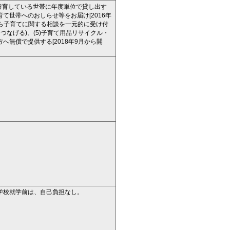
を養育している世帯に年度単位で貸し出す
子育て世帯へのおしらせ等をお届け[2016年
産から子育てに関する相談を一元的に受け付
つなげる)。(5)子育て用品リサイクル・
無償で提供する[2018年9月から開
学校就学前は、自己負担なし。