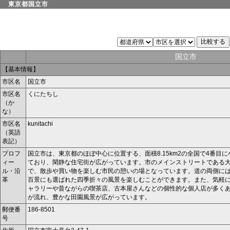
東京都国立市
国立市
【基本情報】
市区名
国立市
市区名
くにたちし
（か
な）
市区名
kunitachi
（英語
表記）
プロフ
国立市は、東京都のほぼ中心に位置する、面積8.15km
2
の全国で4番目に
ィー
ており、閑静な住宅街が広がっています。市のメインストリートである
ル・沿
で、散歩や買い物を楽しむ市民の憩いの場となっています。道の両側に
革
百景にも選ばれた四季折々の風景を楽しむことができます。また、気軽
ャラリーや昔ながらの喫茶店、古本屋さんなどの個性的な個人店が多く
が流れ、豊かな田園風景が広がっています。
郵便番
186-8501
号