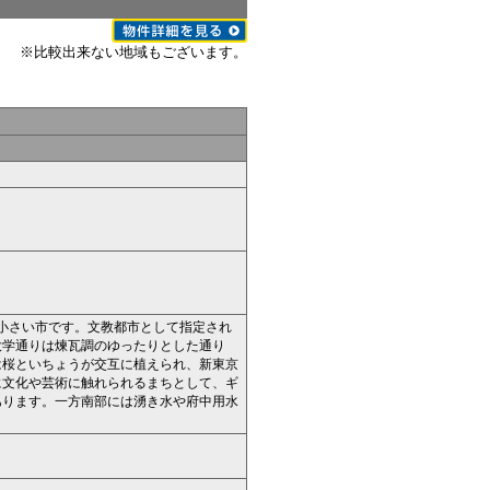
※比較出来ない地域もございます。
小さい市です。文教都市として指定され
大学通りは煉瓦調のゆったりとした通り
は桜といちょうが交互に植えられ、新東京
に文化や芸術に触れられるまちとして、ギ
あります。一方南部には湧き水や府中用水