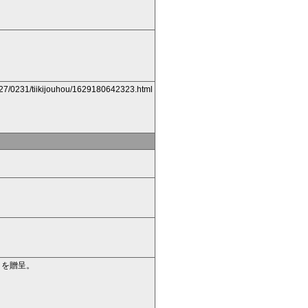
0227/0231/tiikijouhou/1629180642323.html
」を贈呈。