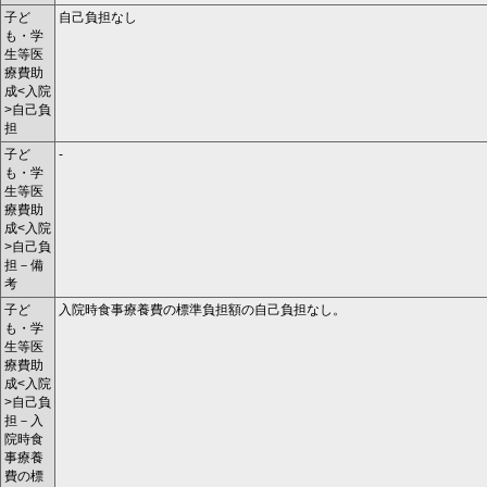
子ど
自己負担なし
も・学
生等医
療費助
成<入院
>自己負
担
子ど
-
も・学
生等医
療費助
成<入院
>自己負
担－備
考
子ど
入院時食事療養費の標準負担額の自己負担なし。
も・学
生等医
療費助
成<入院
>自己負
担－入
院時食
事療養
費の標