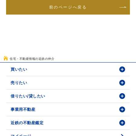
前のページへ戻る
住宅・不動産情報の近鉄の仲介
買いたい
売りたい
物件検索
物件番号検索
借りたい/貸したい
価格査定依頼
投資・事業用検索
売却相談
事業用不動産
賃貸物件検索
購入のお問い合わせ
学園前賃貸センター
近鉄の不動産鑑定
購入・売却の流れ
賃貸借のお問い合わせ
収益不動産の取扱
時価評価支援