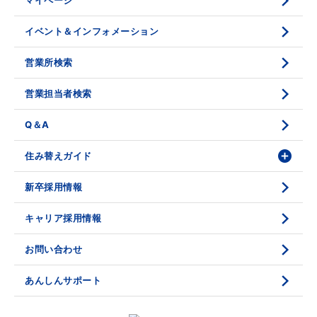
マイページ
底地の資産性
鑑定評価ご相談例
イベント＆インフォメーション
相続と不動産
鑑定評価の流れ
営業所検索
不動産投資のQ＆A
お問い合わせ・ご相談
営業担当者検索
法人営業センター紹介
鑑定センター紹介
Q＆A
住み替えガイド
新卒採用情報
価格査定
購入のスケジュール
媒介契約
物件資料の読み方 1
キャリア採用情報
売却活動
物件資料の読み方 2
お問い合わせ
売却諸費用
現地見学のポイント
あんしんサポート
売却のスケジュール
重要事項説明