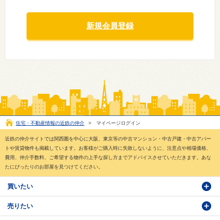
新規会員登録
住宅・不動産情報の近鉄の仲介
>
マイページログイン
近鉄の仲介サイトでは関西圏を中心に大阪、東京等の中古マンション・中古戸建・中古アパー
トや賃貸物件も掲載しています。お客様がご購入時に失敗しないように、注意点や相場価格、
費用、仲介手数料、ご希望する物件の上手な探し方までアドバイスさせていただきます。あな
たにぴったりのお部屋を見つけてください。
買いたい
売りたい
物件検索