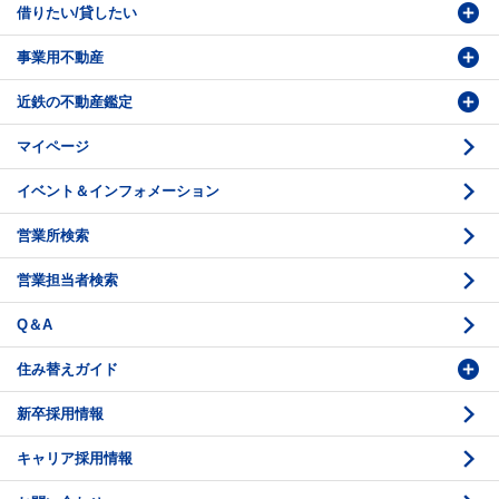
借りたい/貸したい
物件番号検索
価格査定依頼
事業用不動産
投資・事業用検索
売却相談
賃貸物件検索
近鉄の不動産鑑定
購入のお問い合わせ
学園前賃貸センター
購入・売却の流れ
マイページ
賃貸借のお問い合わせ
収益不動産の取扱
時価評価支援
イベント＆インフォメーション
底地の資産性
鑑定評価ご相談例
営業所検索
相続と不動産
鑑定評価の流れ
営業担当者検索
不動産投資のQ＆A
お問い合わせ・ご相談
Q＆A
法人営業センター紹介
鑑定センター紹介
住み替えガイド
新卒採用情報
価格査定
購入のスケジュール
キャリア採用情報
媒介契約
物件資料の読み方 1