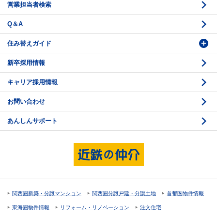
営業担当者検索
不動産投資のQ＆A
お問い合わせ・ご相談
Q＆A
法人営業センター紹介
鑑定センター紹介
住み替えガイド
新卒採用情報
価格査定
購入のスケジュール
キャリア採用情報
媒介契約
物件資料の読み方 1
お問い合わせ
売却活動
物件資料の読み方 2
あんしんサポート
売却諸費用
現地見学のポイント
売却のスケジュール
重要事項説明
希望条件項目の確認
売買契約
資金計画のたて方
決済と引渡し 1
関西圏新築・分譲マンション
関西圏分譲戸建・分譲土地
首都圏物件情報
住宅ローンの種類
決済と引渡し 2
東海圏物件情報
リフォーム・リノベーション
注文住宅