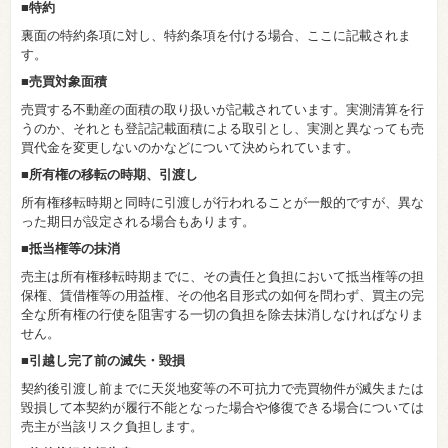
■特約
裏面の特約条項に対し、特約条項を付ける場合、ここに記載されま
す。
■売買対象面積
売買する不動産の面積の取り扱いが記載されています。実測清算を行
うのか、それとも登記記載面積による取引とし、実測と異なっても売
買代金を変更しないのかなどについて決められています。
■所有権の移転の時期、引渡し
所有権移転時期と同時に引渡しが行われることが一般的ですが、異な
った期日が設定される場合もあります。
■抵当権等の抹消
売主は所有権移転時期までに、その責任と負担において抵当権等の担
保権、賃借権等の用益権、その他名目形式の如何を問わず、買主の完
全な所有権の行使を阻害する一切の負担を除去抹消しなければなりま
せん。
■引越し完了前の滅失・毀損
契約後引渡し前までに天災地変等の不可抗力で売買物件が滅失または
毀損して本契約が履行不能となった場合や修復できる場合については
売主が当該リスク負担します。