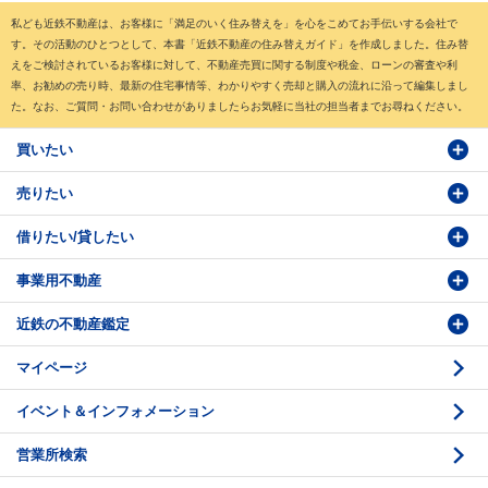
私ども近鉄不動産は、お客様に「満足のいく住み替えを」を心をこめてお手伝いする会社で
す。その活動のひとつとして、本書「近鉄不動産の住み替えガイド」を作成しました。住み替
えをご検討されているお客様に対して、不動産売買に関する制度や税金、ローンの審査や利
率、お勧めの売り時、最新の住宅事情等、わかりやすく売却と購入の流れに沿って編集しまし
た。なお、ご質問・お問い合わせがありましたらお気軽に当社の担当者までお尋ねください。
買いたい
売りたい
物件検索
借りたい/貸したい
物件番号検索
価格査定依頼
事業用不動産
投資・事業用検索
売却相談
賃貸物件検索
近鉄の不動産鑑定
購入のお問い合わせ
学園前賃貸センター
購入・売却の流れ
マイページ
賃貸借のお問い合わせ
収益不動産の取扱
時価評価支援
イベント＆インフォメーション
底地の資産性
鑑定評価ご相談例
営業所検索
相続と不動産
鑑定評価の流れ