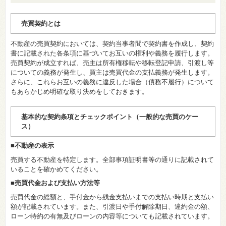
売買契約とは
不動産の売買契約においては、契約当事者間で契約書を作成し、契約
書に記載された各条項に基づいてお互いの権利や義務を履行します。
売買契約が成立すれば、売主は所有権移転や移転登記申請、引渡し等
についての義務が発生し、買主は売買代金の支払義務が発生します。
さらに、これらお互いの義務に違反した場合（債務不履行）について
もあらかじめ明確な取り決めをしておきます。
基本的な契約条項とチェックポイント（一般的な売買のケー
ス）
■不動産の表示
売買する不動産を特定します。全部事項証明書等の通りに記載されて
いることを確かめてください。
■売買代金および支払い方法等
売買代金の総額と、手付金から残金支払いまでの支払い時期と支払い
額が記載されています。また、引渡日や手付解除期日、違約金の額、
ローン特約の有無及びローンの内容等についても記載されています。