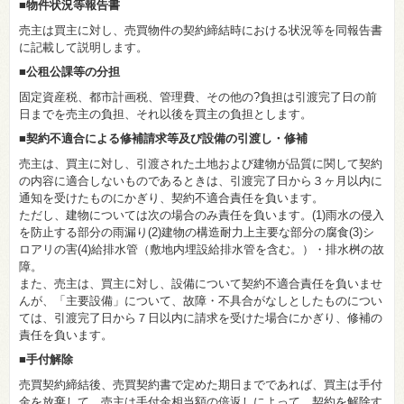
■物件状況等報告書
売主は買主に対し、売買物件の契約締結時における状況等を同報告書
に記載して説明します。
■公租公課等の分担
固定資産税、都市計画税、管理費、その他の?負担は引渡完了日の前
日までを売主の負担、それ以後を買主の負担とします。
■契約不適合による修補請求等及び設備の引渡し・修補
売主は、買主に対し、引渡された土地および建物が品質に関して契約
の内容に適合しないものであるときは、引渡完了日から３ヶ月以内に
通知を受けたものにかぎり、契約不適合責任を負います。
ただし、建物については次の場合のみ責任を負います。(1)雨水の侵入
を防止する部分の雨漏り(2)建物の構造耐力上主要な部分の腐食(3)シ
ロアリの害(4)給排水管（敷地内埋設給排水管を含む。）・排水桝の故
障。
また、売主は、買主に対し、設備について契約不適合責任を負いませ
んが、「主要設備」について、故障・不具合がなしとしたものについ
ては、引渡完了日から７日以内に請求を受けた場合にかぎり、修補の
責任を負います。
■手付解除
売買契約締結後、売買契約書で定めた期日までであれば、買主は手付
金を放棄して、売主は手付金相当額の倍返しによって、契約を解除す