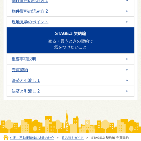
物件資料の読み方 1
物件資料の読み方 2
現地見学のポイント
STAGE.3 契約編
売る・買うときの契約で
気をつけたいこと
重要事項説明
売買契約
決済と引渡し 1
決済と引渡し 2
住宅・不動産情報の近鉄の仲介
>
住み替えガイド
>
STAGE.3 契約編 売買契約