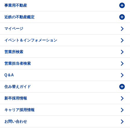
事業用不動産
投資・事業用検索
売却相談
賃貸物件検索
近鉄の不動産鑑定
購入のお問い合わせ
学園前賃貸センター
購入・売却の流れ
マイページ
賃貸借のお問い合わせ
収益不動産の取扱
時価評価支援
イベント＆インフォメーション
底地の資産性
鑑定評価ご相談例
営業所検索
相続と不動産
鑑定評価の流れ
営業担当者検索
不動産投資のQ＆A
お問い合わせ・ご相談
Q＆A
法人営業センター紹介
鑑定センター紹介
住み替えガイド
新卒採用情報
価格査定
購入のスケジュール
キャリア採用情報
媒介契約
物件資料の読み方 1
お問い合わせ
売却活動
物件資料の読み方 2