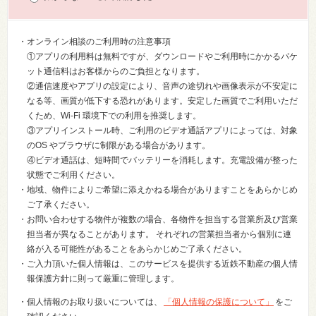
・オンライン相談のご利用時の注意事項
①アプリの利用料は無料ですが、ダウンロードやご利用時にかかるパケ
ット通信料はお客様からのご負担となります。
②通信速度やアプリの設定により、音声の途切れや画像表示が不安定に
なる等、画質が低下する恐れがあります。安定した画質でご利用いただ
くため、Wi-Fi 環境下での利用を推奨します。
③アプリインストール時、ご利用のビデオ通話アプリによっては、対象
のOS やブラウザに制限がある場合があります。
④ビデオ通話は、短時間でバッテリーを消耗します。充電設備が整った
状態でご利用ください。
・地域、物件によりご希望に添えかねる場合がありますことをあらかじめ
ご了承ください。
・お問い合わせする物件が複数の場合、各物件を担当する営業所及び営業
担当者が異なることがあります。 それぞれの営業担当者から個別に連
絡が入る可能性があることをあらかじめご了承ください。
・ご入力頂いた個人情報は、このサービスを提供する近鉄不動産の個人情
報保護方針に則って厳重に管理します。
・個人情報のお取り扱いについては、
「個人情報の保護について」
をご