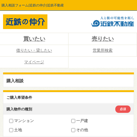
購入相談フォーム|近鉄の仲介|近鉄不動産
買いたい
売りたい
借りたい・貸したい
営業所検索
マイページ
購入相談
ご購入希望条件
購入物件の種別
必須
マンション
一戸建
土地
その他