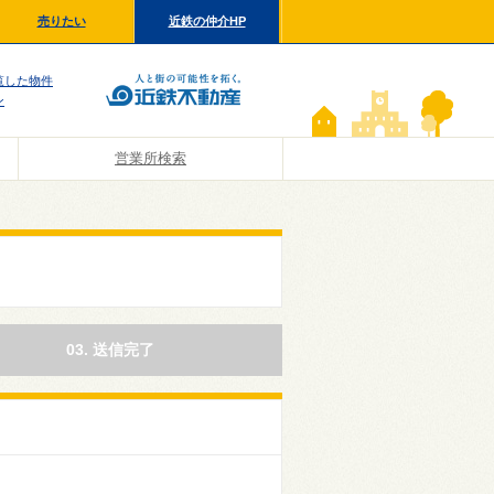
売りたい
近鉄の仲介HP
覧した物件
ン
営業所検索
03. 送信完了