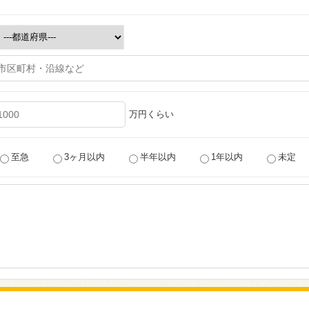
万円くらい
至急
3ヶ月以内
半年以内
1年以内
未定