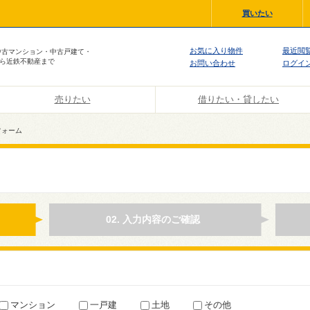
買いたい
お気に入り物件
最近閲
中古マンション・中古戸建て・
ら近鉄不動産まで
お問い合わせ
ログイ
売りたい
借りたい・貸したい
フォーム
02. 入力内容のご確認
マンション
一戸建
土地
その他