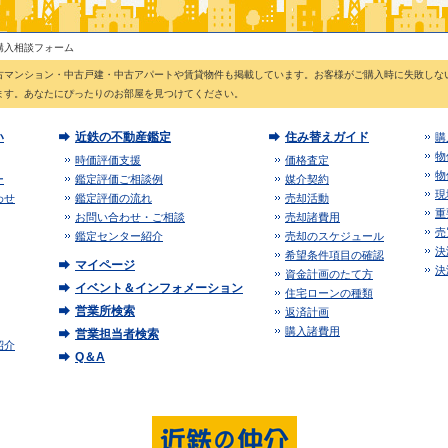
購入相談フォーム
古マンション・中古戸建・中古アパートや賃貸物件も掲載しています。お客様がご購入時に失敗しな
ます。あなたにぴったりのお部屋を見つけてください。
い
近鉄の不動産鑑定
住み替えガイド
購
物
時価評価支援
価格査定
物
ー
鑑定評価ご相談例
媒介契約
現
わせ
鑑定評価の流れ
売却活動
重
お問い合わせ・ご相談
売却諸費用
売
鑑定センター紹介
売却のスケジュール
決
希望条件項目の確認
マイページ
決
資金計画のたて方
イベント＆インフォメーション
住宅ローンの種類
営業所検索
返済計画
購入諸費用
営業担当者検索
紹介
Q＆A