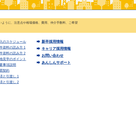
いように、注意点や相場価格、費用、仲介手数料、ご希望
新卒採用情報
入のスケジュール
件資料の読み方 1
キャリア採用情報
件資料の読み方 2
お問い合わせ
地見学のポイント
あんしんサポート
要事項説明
買契約
済と引渡し 1
済と引渡し 2