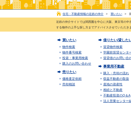
住宅・不動産情報の近鉄の仲介
>
買いたい
>
近鉄の仲介サイトでは関西圏を中心に大阪、東京等の中
する物件の上手な探し方までアドバイスさせていただき
買いたい
借りたい/貸した
物件検索
賃貸物件検索
物件番号検索
学園前賃貸センタ
投資・事業用検索
賃貸借のお問い合
購入のお問い合わせ
事業用不動産
売りたい
購入・売却の流れ
価格査定依頼
収益不動産の取扱
売却相談
底地の資産性
相続と不動産
不動産投資のQ＆A
法人営業センター