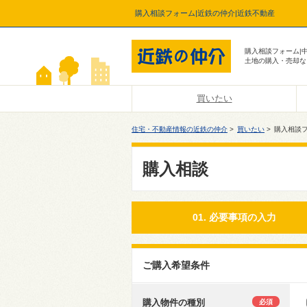
購入相談フォーム|近鉄の仲介|近鉄不動産
購入相談フォーム|
土地の購入・売却な
買いたい
住宅・不動産情報の近鉄の仲介
>
買いたい
>
購入相談
購入相談
01. 必要事項の入力
ご購入希望条件
購入物件の種別
必須