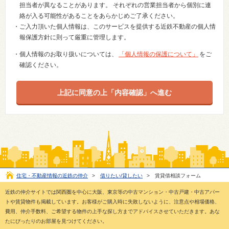
担当者が異なることがあります。 それぞれの営業担当者から個別に連
絡が入る可能性があることをあらかじめご了承ください。
・ご入力頂いた個人情報は、このサービスを提供する近鉄不動産の個人情
報保護方針に則って厳重に管理します。
・個人情報のお取り扱いについては、
「個人情報の保護について」
をご
確認ください。
住宅・不動産情報の近鉄の仲介
>
借りたい/貸したい
>
賃貸借相談フォーム
近鉄の仲介サイトでは関西圏を中心に大阪、東京等の中古マンション・中古戸建・中古アパー
トや賃貸物件も掲載しています。お客様がご購入時に失敗しないように、注意点や相場価格、
費用、仲介手数料、ご希望する物件の上手な探し方までアドバイスさせていただきます。あな
たにぴったりのお部屋を見つけてください。