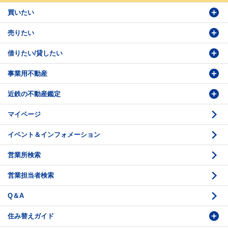
買いたい
売りたい
物件検索
借りたい/貸したい
物件番号検索
価格査定依頼
事業用不動産
投資・事業用検索
売却相談
賃貸物件検索
近鉄の不動産鑑定
購入のお問い合わせ
学園前賃貸センター
購入・売却の流れ
マイページ
賃貸借のお問い合わせ
収益不動産の取扱
時価評価支援
イベント＆インフォメーション
底地の資産性
鑑定評価ご相談例
営業所検索
相続と不動産
鑑定評価の流れ
営業担当者検索
不動産投資のQ＆A
お問い合わせ・ご相談
Q＆A
法人営業センター紹介
鑑定センター紹介
住み替えガイド