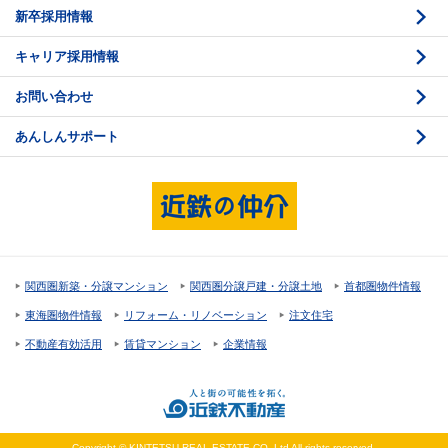
新卒採用情報
価格査定
購入のスケジュール
キャリア採用情報
媒介契約
物件資料の読み方 1
お問い合わせ
売却活動
物件資料の読み方 2
あんしんサポート
売却諸費用
現地見学のポイント
売却のスケジュール
重要事項説明
希望条件項目の確認
売買契約
資金計画のたて方
決済と引渡し 1
関西圏新築・分譲マンション
関西圏分譲戸建・分譲土地
首都圏物件情報
住宅ローンの種類
決済と引渡し 2
東海圏物件情報
リフォーム・リノベーション
注文住宅
返済計画
不動産有効活用
賃貸マンション
企業情報
購入諸費用
Copyright © KINTETSU REAL ESTATE CO.,Ltd All rights reserved.