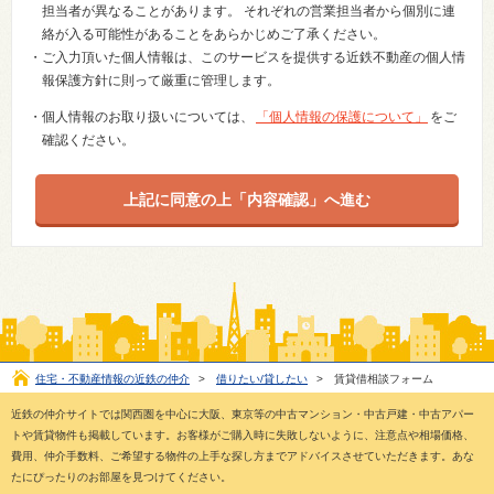
担当者が異なることがあります。 それぞれの営業担当者から個別に連
絡が入る可能性があることをあらかじめご了承ください。
・ご入力頂いた個人情報は、このサービスを提供する近鉄不動産の個人情
報保護方針に則って厳重に管理します。
・個人情報のお取り扱いについては、
「個人情報の保護について」
をご
確認ください。
住宅・不動産情報の近鉄の仲介
>
借りたい/貸したい
>
賃貸借相談フォーム
近鉄の仲介サイトでは関西圏を中心に大阪、東京等の中古マンション・中古戸建・中古アパー
トや賃貸物件も掲載しています。お客様がご購入時に失敗しないように、注意点や相場価格、
費用、仲介手数料、ご希望する物件の上手な探し方までアドバイスさせていただきます。あな
たにぴったりのお部屋を見つけてください。