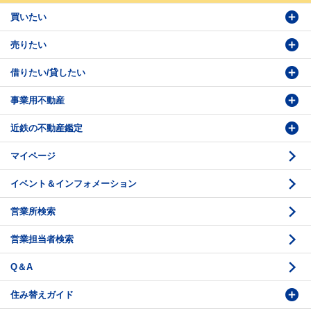
買いたい
売りたい
物件検索
借りたい/貸したい
物件番号検索
価格査定依頼
事業用不動産
投資・事業用検索
売却相談
賃貸物件検索
近鉄の不動産鑑定
購入のお問い合わせ
学園前賃貸センター
購入・売却の流れ
マイページ
賃貸借のお問い合わせ
収益不動産の取扱
時価評価支援
イベント＆インフォメーション
底地の資産性
鑑定評価ご相談例
営業所検索
相続と不動産
鑑定評価の流れ
営業担当者検索
不動産投資のQ＆A
お問い合わせ・ご相談
Q＆A
法人営業センター紹介
鑑定センター紹介
住み替えガイド