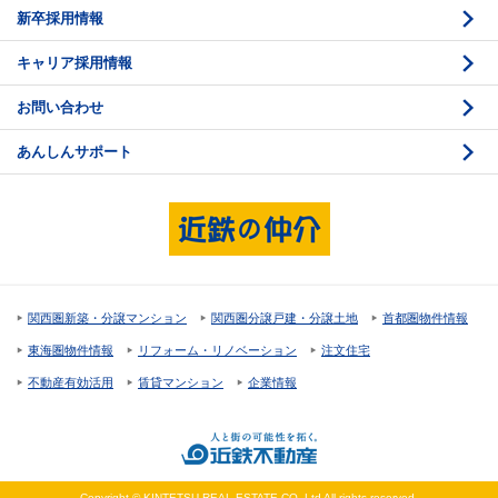
新卒採用情報
価格査定
購入のスケジュール
キャリア採用情報
媒介契約
物件資料の読み方 1
お問い合わせ
売却活動
物件資料の読み方 2
あんしんサポート
売却諸費用
現地見学のポイント
売却のスケジュール
重要事項説明
希望条件項目の確認
売買契約
資金計画のたて方
決済と引渡し 1
関西圏新築・分譲マンション
関西圏分譲戸建・分譲土地
首都圏物件情報
住宅ローンの種類
決済と引渡し 2
東海圏物件情報
リフォーム・リノベーション
注文住宅
返済計画
不動産有効活用
賃貸マンション
企業情報
購入諸費用
Copyright © KINTETSU REAL ESTATE CO.,Ltd All rights reserved.