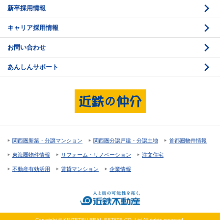
新卒採用情報
価格査定
購入のスケジュール
キャリア採用情報
媒介契約
物件資料の読み方 1
お問い合わせ
売却活動
物件資料の読み方 2
あんしんサポート
売却諸費用
現地見学のポイント
売却のスケジュール
重要事項説明
希望条件項目の確認
売買契約
資金計画のたて方
決済と引渡し 1
関西圏新築・分譲マンション
関西圏分譲戸建・分譲土地
首都圏物件情報
住宅ローンの種類
決済と引渡し 2
東海圏物件情報
リフォーム・リノベーション
注文住宅
返済計画
不動産有効活用
賃貸マンション
企業情報
購入諸費用
Copyright © KINTETSU REAL ESTATE CO.,Ltd All rights reserved.