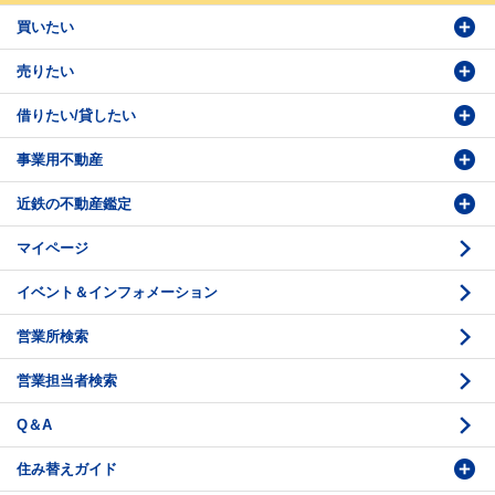
買いたい
売りたい
物件検索
借りたい/貸したい
物件番号検索
価格査定依頼
事業用不動産
投資・事業用検索
売却相談
賃貸物件検索
近鉄の不動産鑑定
購入のお問い合わせ
学園前賃貸センター
購入・売却の流れ
マイページ
賃貸借のお問い合わせ
収益不動産の取扱
時価評価支援
イベント＆インフォメーション
底地の資産性
鑑定評価ご相談例
営業所検索
相続と不動産
鑑定評価の流れ
営業担当者検索
不動産投資のQ＆A
お問い合わせ・ご相談
Q＆A
法人営業センター紹介
鑑定センター紹介
住み替えガイド