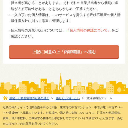
担当者が異なることがあります。 それぞれの営業担当者から個別に連
絡が入る可能性があることをあらかじめご了承ください。
・ご入力頂いた個人情報は、このサービスを提供する近鉄不動産の個人情
報保護方針に則って厳重に管理します。
・個人情報のお取り扱いについては、
「個人情報の保護について」
をご
確認ください。
住宅・不動産情報の近鉄の仲介
>
借りたい/貸したい
>
賃貸借相談フォーム
近鉄の仲介サイトでは関西圏を中心に大阪、東京等の中古マンション・中古戸建・中古アパー
トや賃貸物件も掲載しています。お客様がご購入時に失敗しないように、注意点や相場価格、
費用、仲介手数料、ご希望する物件の上手な探し方までアドバイスさせていただきます。あな
たにぴったりのお部屋を見つけてください。