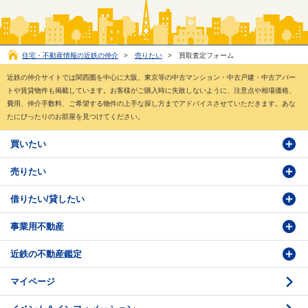
住宅・不動産情報の近鉄の仲介
>
売りたい
>
買取査定フォーム
近鉄の仲介サイトでは関西圏を中心に大阪、東京等の中古マンション・中古戸建・中古アパー
トや賃貸物件も掲載しています。お客様がご購入時に失敗しないように、注意点や相場価格、
費用、仲介手数料、ご希望する物件の上手な探し方までアドバイスさせていただきます。あな
たにぴったりのお部屋を見つけてください。
買いたい
売りたい
物件検索
借りたい/貸したい
物件番号検索
価格査定依頼
事業用不動産
投資・事業用検索
売却相談
賃貸物件検索
近鉄の不動産鑑定
購入のお問い合わせ
学園前賃貸センター
購入・売却の流れ
マイページ
賃貸借のお問い合わせ
収益不動産の取扱
時価評価支援