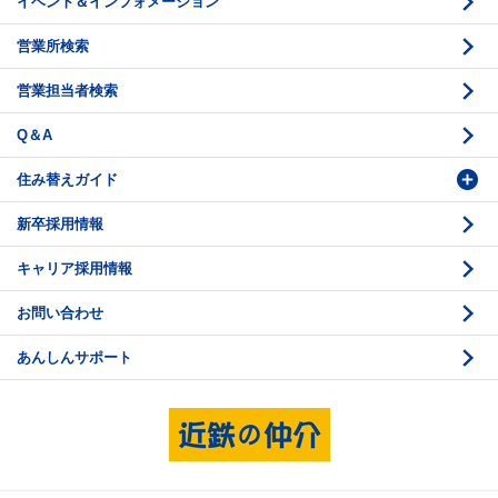
イベント＆インフォメーション
底地の資産性
鑑定評価ご相談例
営業所検索
相続と不動産
鑑定評価の流れ
営業担当者検索
不動産投資のQ＆A
お問い合わせ・ご相談
Q＆A
法人営業センター紹介
鑑定センター紹介
住み替えガイド
新卒採用情報
価格査定
購入のスケジュール
キャリア採用情報
媒介契約
物件資料の読み方 1
お問い合わせ
売却活動
物件資料の読み方 2
あんしんサポート
売却諸費用
現地見学のポイント
売却のスケジュール
重要事項説明
希望条件項目の確認
売買契約
資金計画のたて方
決済と引渡し 1