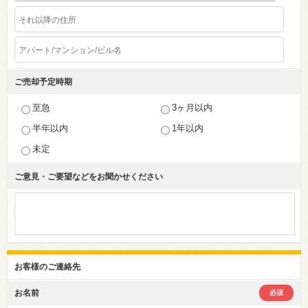
ご売却予定時期
至急
3ヶ月以内
半年以内
1年以内
未定
ご意見・ご要望などを
お聞かせください
お客様のご連絡先
お名前
必須