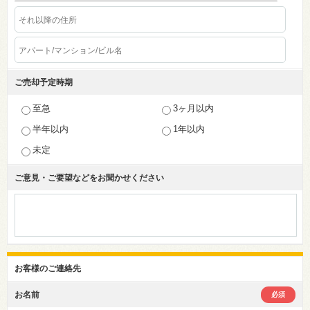
ご売却予定時期
至急
3ヶ月以内
半年以内
1年以内
未定
ご意見・ご要望などを
お聞かせください
お客様のご連絡先
お名前
必須