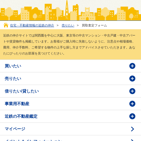
住宅・不動産情報の近鉄の仲介
>
売りたい
>
買取査定フォーム
近鉄の仲介サイトでは関西圏を中心に大阪、東京等の中古マンション・中古戸建・中古アパー
トや賃貸物件も掲載しています。お客様がご購入時に失敗しないように、注意点や相場価格、
費用、仲介手数料、ご希望する物件の上手な探し方までアドバイスさせていただきます。あな
たにぴったりのお部屋を見つけてください。
買いたい
売りたい
物件検索
借りたい/貸したい
物件番号検索
価格査定依頼
事業用不動産
投資・事業用検索
売却相談
賃貸物件検索
近鉄の不動産鑑定
購入のお問い合わせ
学園前賃貸センター
購入・売却の流れ
マイページ
賃貸借のお問い合わせ
収益不動産の取扱
時価評価支援