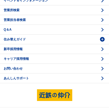
イベント＆インフォメーション
底地の資産性
鑑定評価ご相談例
営業所検索
相続と不動産
鑑定評価の流れ
営業担当者検索
不動産投資のQ＆A
お問い合わせ・ご相談
Q＆A
法人営業センター紹介
鑑定センター紹介
住み替えガイド
新卒採用情報
価格査定
購入のスケジュール
キャリア採用情報
媒介契約
物件資料の読み方 1
お問い合わせ
売却活動
物件資料の読み方 2
あんしんサポート
売却諸費用
現地見学のポイント
売却のスケジュール
重要事項説明
希望条件項目の確認
売買契約
資金計画のたて方
決済と引渡し 1