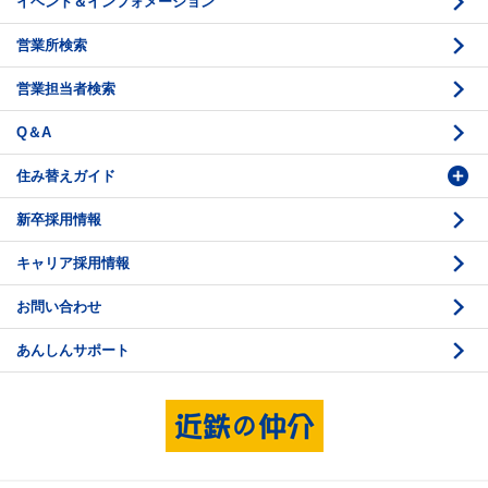
イベント＆インフォメーション
底地の資産性
鑑定評価ご相談例
営業所検索
相続と不動産
鑑定評価の流れ
営業担当者検索
不動産投資のQ＆A
お問い合わせ・ご相談
Q＆A
法人営業センター紹介
鑑定センター紹介
住み替えガイド
新卒採用情報
価格査定
購入のスケジュール
キャリア採用情報
媒介契約
物件資料の読み方 1
お問い合わせ
売却活動
物件資料の読み方 2
あんしんサポート
売却諸費用
現地見学のポイント
売却のスケジュール
重要事項説明
希望条件項目の確認
売買契約
資金計画のたて方
決済と引渡し 1