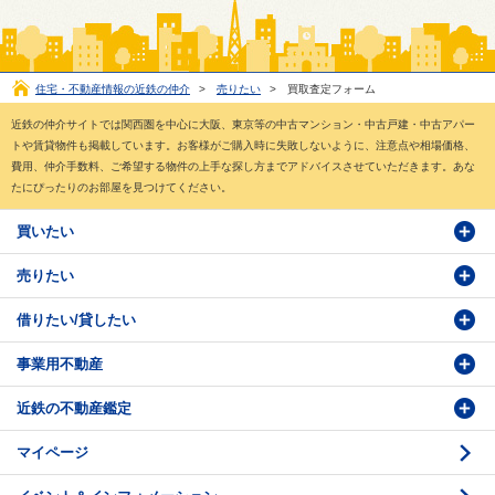
住宅・不動産情報の近鉄の仲介
>
売りたい
>
買取査定フォーム
近鉄の仲介サイトでは関西圏を中心に大阪、東京等の中古マンション・中古戸建・中古アパー
トや賃貸物件も掲載しています。お客様がご購入時に失敗しないように、注意点や相場価格、
費用、仲介手数料、ご希望する物件の上手な探し方までアドバイスさせていただきます。あな
たにぴったりのお部屋を見つけてください。
買いたい
売りたい
物件検索
借りたい/貸したい
物件番号検索
価格査定依頼
事業用不動産
投資・事業用検索
売却相談
賃貸物件検索
近鉄の不動産鑑定
購入のお問い合わせ
学園前賃貸センター
購入・売却の流れ
マイページ
賃貸借のお問い合わせ
収益不動産の取扱
時価評価支援