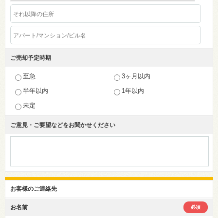
ご売却予定時期
至急
3ヶ月以内
半年以内
1年以内
未定
ご意見・ご要望などを
お聞かせください
お客様のご連絡先
お名前
必須