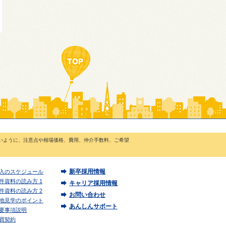
いように、注意点や相場価格、費用、仲介手数料、ご希望
新卒採用情報
入のスケジュール
件資料の読み方 1
キャリア採用情報
件資料の読み方 2
お問い合わせ
地見学のポイント
あんしんサポート
要事項説明
買契約