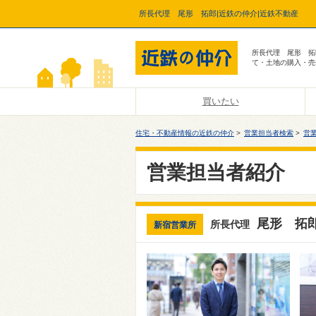
所長代理 尾形 拓郎|近鉄の仲介|近鉄不動産
所長代理 尾形 拓
て・土地の購入・売
買いたい
住宅・不動産情報の近鉄の仲介
>
営業担当者検索
>
営
営業担当者紹介
尾形 拓
所長代理
新宿営業所