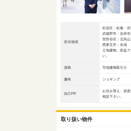
杉並区：松庵・
武蔵野市：吉祥寺
世田谷区：北烏山
担当地域
西東京市：全域
土地建物、収益ア
い。
資格
宅地建物取引士
趣味
ジョギング
お住み替え、資産
自己PR
相談下さい。
取り扱い物件