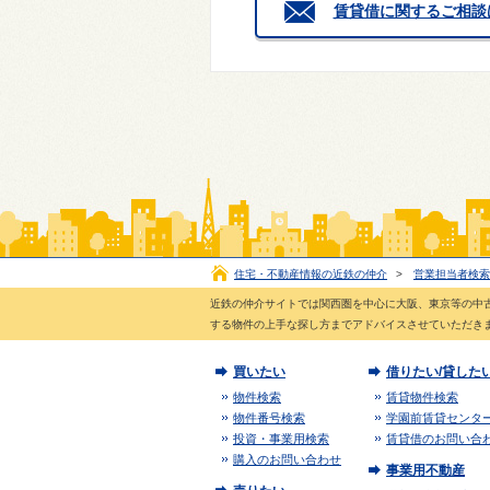
賃貸借に関するご相談
住宅・不動産情報の近鉄の仲介
>
営業担当者検索
近鉄の仲介サイトでは関西圏を中心に大阪、東京等の中
する物件の上手な探し方までアドバイスさせていただき
買いたい
借りたい/貸した
物件検索
賃貸物件検索
物件番号検索
学園前賃貸センタ
投資・事業用検索
賃貸借のお問い合
購入のお問い合わせ
事業用不動産