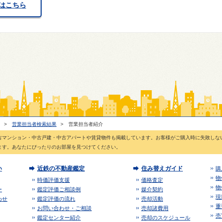
はこちら
>
営業担当者検索結果
>
営業担当者紹介
古マンション・中古戸建・中古アパートや賃貸物件も掲載しています。お客様がご購入時に失敗しな
ます。あなたにぴったりのお部屋を見つけてください。
い
近鉄の不動産鑑定
住み替えガイド
購
物
時価評価支援
価格査定
物
ー
鑑定評価ご相談例
媒介契約
現
わせ
鑑定評価の流れ
売却活動
重
お問い合わせ・ご相談
売却諸費用
売
鑑定センター紹介
売却のスケジュール