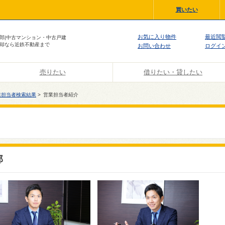
買いたい
お気に入り物件
最近閲
郎|中古マンション・中古戸建
却なら近鉄不動産まで
お問い合わせ
ログイ
売りたい
借りたい・貸したい
業担当者検索結果
>
営業担当者紹介
郎