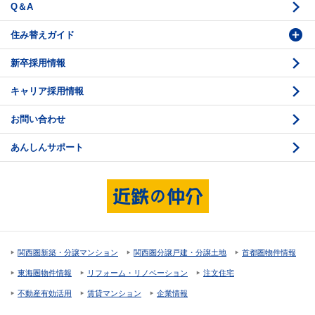
Q＆A
法人営業センター紹介
鑑定センター紹介
住み替えガイド
新卒採用情報
価格査定
購入のスケジュール
キャリア採用情報
媒介契約
物件資料の読み方 1
お問い合わせ
売却活動
物件資料の読み方 2
あんしんサポート
売却諸費用
現地見学のポイント
売却のスケジュール
重要事項説明
希望条件項目の確認
売買契約
資金計画のたて方
決済と引渡し 1
関西圏新築・分譲マンション
関西圏分譲戸建・分譲土地
首都圏物件情報
住宅ローンの種類
決済と引渡し 2
東海圏物件情報
リフォーム・リノベーション
注文住宅
返済計画
不動産有効活用
賃貸マンション
企業情報