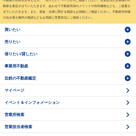
不動産の売却をお考えなら、「売りたい」ページからご相談ください。営業担当がお客様の不
動産を査定させていただきます。あわせて不動産売却のメリットや売却価格なども、ご提案さ
せていただきます。また、税金・法律に関する相談もお気軽にご相談ください。不動産売却後
の住み替え物件の相談などもお気軽に営業担当にご相談ください。
買いたい
売りたい
物件検索
借りたい/貸したい
物件番号検索
価格査定依頼
事業用不動産
投資・事業用検索
売却相談
賃貸物件検索
近鉄の不動産鑑定
購入のお問い合わせ
学園前賃貸センター
購入・売却の流れ
マイページ
賃貸借のお問い合わせ
収益不動産の取扱
時価評価支援
イベント＆インフォメーション
底地の資産性
鑑定評価ご相談例
営業所検索
相続と不動産
鑑定評価の流れ
営業担当者検索
不動産投資のQ＆A
お問い合わせ・ご相談