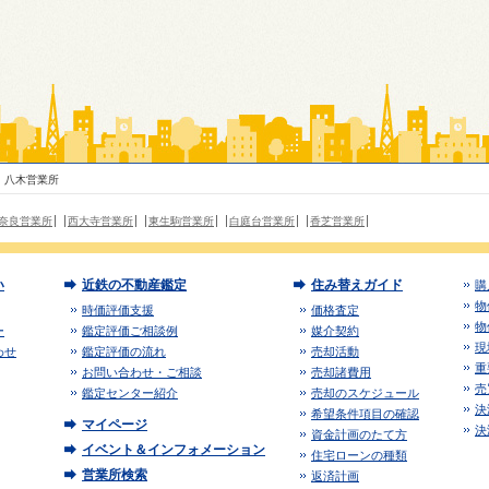
八木営業所
奈良営業所
西大寺営業所
東生駒営業所
白庭台営業所
香芝営業所
い
近鉄の不動産鑑定
住み替えガイド
購
物
時価評価支援
価格査定
物
ー
鑑定評価ご相談例
媒介契約
現
わせ
鑑定評価の流れ
売却活動
重
お問い合わせ・ご相談
売却諸費用
売
鑑定センター紹介
売却のスケジュール
決
希望条件項目の確認
マイページ
決
資金計画のたて方
イベント＆インフォメーション
住宅ローンの種類
営業所検索
返済計画