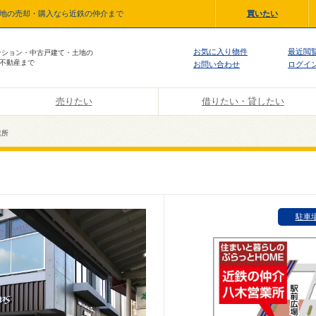
土地の売却・購入なら近鉄の仲介まで
買いたい
お気に入り物件
最近閲
ンション・中古戸建て・土地の
不動産まで
お問い合わせ
ログイ
売りたい
借りたい・貸したい
業所
駐車