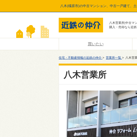
八木(橿原市)の中古マンション、中古一戸建て、
八木営業所|中古マ
購入・売却なら近鉄
買いたい
住宅・不動産情報の近鉄の仲介
>
営業所一覧
>
八木営
八木営業所