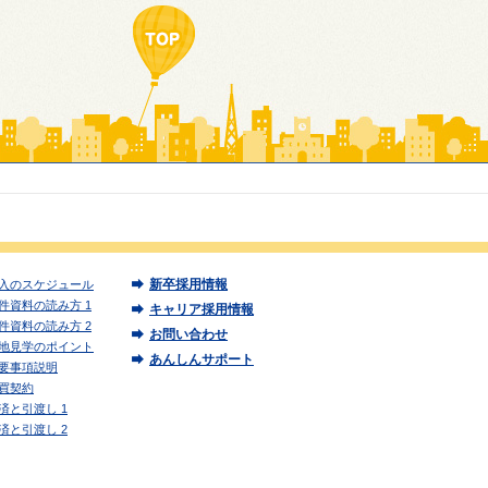
新卒採用情報
入のスケジュール
件資料の読み方 1
キャリア採用情報
件資料の読み方 2
お問い合わせ
地見学のポイント
あんしんサポート
要事項説明
買契約
済と引渡し 1
済と引渡し 2