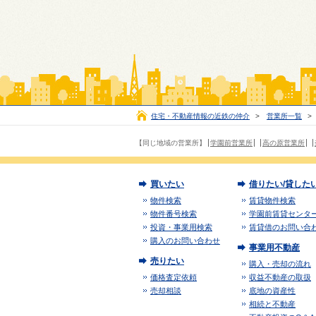
住宅・不動産情報の近鉄の仲介
>
営業所一覧
>
【同じ地域の営業所】
学園前営業所
高の原営業所
買いたい
借りたい/貸した
物件検索
賃貸物件検索
物件番号検索
学園前賃貸センタ
投資・事業用検索
賃貸借のお問い合
購入のお問い合わせ
事業用不動産
売りたい
購入・売却の流れ
価格査定依頼
収益不動産の取扱
売却相談
底地の資産性
相続と不動産