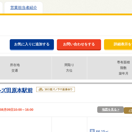
営業担当者紹介
お気に入りに追加する
お問い合わせをする
詳細表示を
専有面積
所在地
間取り
階数
交通
方位
築年月
ルズ田原本駅前
09日10:00～16:00
地図を見る >
パ
66.15㎡