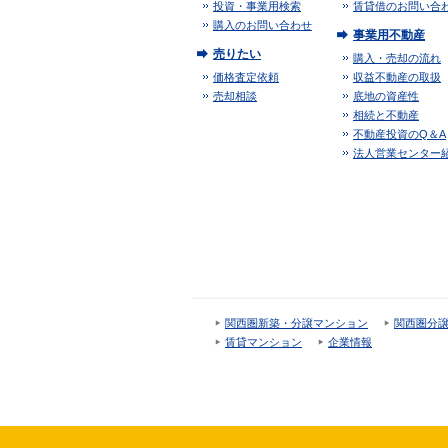
投資・事業用検索
賃貸借のお問い合
購入のお問い合わせ
事業用不動産
売りたい
購入・売却の流れ
価格査定依頼
収益不動産の取扱
売却相談
底地の資産性
相続と不動産
不動産投資のQ＆A
法人営業センター
関西圏新築・分譲マンション
関西圏分
賃貸マンション
企業情報