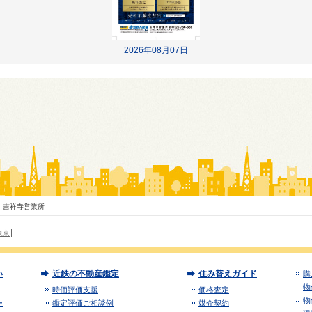
2026年08月07日
吉祥寺営業所
東京
い
近鉄の不動産鑑定
住み替えガイド
購
物
時価評価支援
価格査定
物
ー
鑑定評価ご相談例
媒介契約