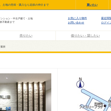
て、土地の売却・購入なら近鉄の仲介まで
買いたい
お気に入り物件
最近閲
マンション・中古戸建て・土地
鉄不動産まで
お問い合わせ
ログイ
売りたい
借りたい・貸したい
営業所