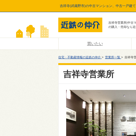
吉祥寺(武蔵野市)の中古マンション、中古一戸建
吉祥寺営業所|中古
の購入・売却なら近
買いたい
住宅・不動産情報の近鉄の仲介
>
営業所一覧
>
吉祥寺
吉祥寺営業所