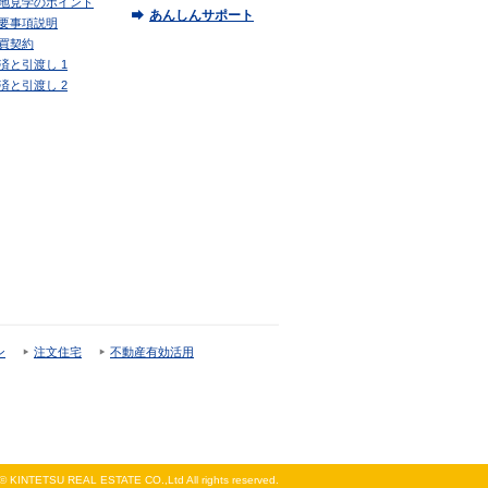
地見学のポイント
あんしんサポート
要事項説明
買契約
済と引渡し 1
済と引渡し 2
ン
注文住宅
不動産有効活用
 © KINTETSU REAL ESTATE CO.,Ltd All rights reserved.