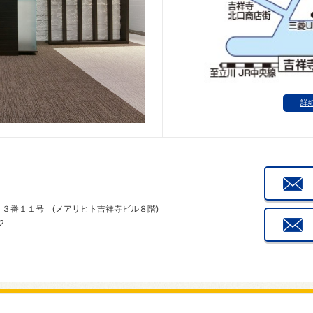
詳
目１３番１１号 (メアリヒト吉祥寺ビル８階)
2