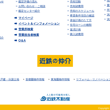
現
わせ
鑑定評価の流れ
売却活動
重
お問い合わせ・ご相談
売却諸費用
売
鑑定センター紹介
売却のスケジュール
決
希望条件項目の確認
マイページ
決
資金計画のたて方
イベント＆インフォメーション
住宅ローンの種類
営業所検索
返済計画
購入諸費用
営業担当者検索
紹介
Q＆A
譲戸建・分譲土地
首都圏物件情報
東海圏物件情報
リフォーム・リノベーショ
Copyright