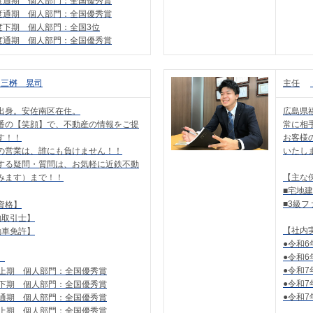
年度通期 個人部門：全国優秀賞
年度通期 個人部門：全国優秀賞
年度下期 個人部門：全国3位
年度通期 個人部門：全国優秀賞
三桝 晃司
主任
出身。安佐南区在住。
広島県
番の【笑顔】で、不動産の情報をご提
常に相
す！！
お客様
の営業は、誰にも負けません！！
いたし
する疑問・質問は、お気軽に近鉄不動
みます）まで！！
【主な
■宅地
■3級
資格】
物取引士】
【社内
動車免許】
●令和
●令和
】
●令和
度上期 個人部門：全国優秀賞
●令和
度下期 個人部門：全国優秀賞
●令和
度通期 個人部門：全国優秀賞
度上期 個人部門：全国優秀賞