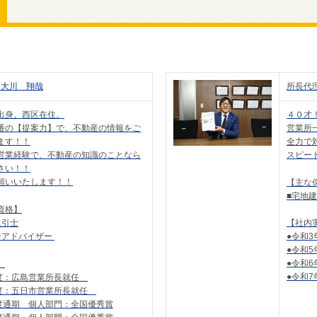
大川 翔哉
所長代
出身。西区在住。
４０才
番の【提案力】で、不動産の情報をご
営業所
ます！！
全力で
営業経験で、不動産の知識のことなら
スピー
さい！！
願いいたします！！
【主な
■宅地
資格】
取引士
【社内
ンアドバイザー
●令和
●令和
●令和
】
●令和
年度：広島営業所長就任
年度：五日市営業所長就任
年度通期 個人部門：全国優秀賞