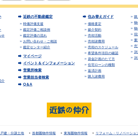
い
近鉄の不動産鑑定
住み替えガイド
購
物
時価評価支援
価格査定
物
ー
鑑定評価ご相談例
媒介契約
現
わせ
鑑定評価の流れ
売却活動
重
お問い合わせ・ご相談
売却諸費用
売
鑑定センター紹介
売却のスケジュール
決
希望条件項目の確認
マイページ
決
資金計画のたて方
イベント＆インフォメーション
住宅ローンの種類
営業所検索
返済計画
購入諸費用
営業担当者検索
紹介
Q＆A
譲戸建・分譲土地
首都圏物件情報
東海圏物件情報
リフォーム・リノベーショ