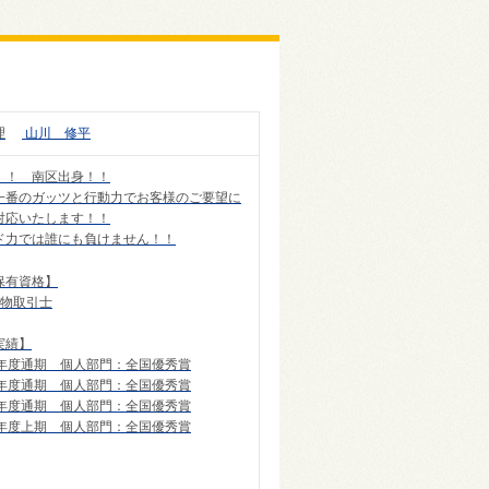
理
山川 修平
！！ 南区出身！！
一番のガッツと行動力でお客様のご要望に
対応いたします！！
ド力では誰にも負けません！！
保有資格】
建物取引士
実績】
3年度通期 個人部門：全国優秀賞
5年度通期 個人部門：全国優秀賞
6年度通期 個人部門：全国優秀賞
7年度上期 個人部門：全国優秀賞