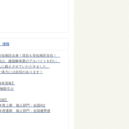
 湧飛
安佐南区出身！現在も安佐南区在住！
代は、建築解体業のアルバイトを行い、
もに鍛えさせていただきました。
と体力には自信があります！
保有資格】
建物取引士
実績】
7年度上期 個人部門：全国4位
7年度通期 個人部門：全国優秀賞