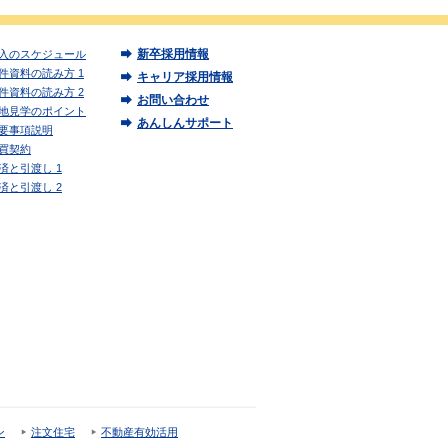
新卒採用情報
入のスケジュール
件資料の読み方 1
キャリア採用情報
件資料の読み方 2
お問い合わせ
地見学のポイント
あんしんサポート
要事項説明
買契約
済と引渡し 1
済と引渡し 2
ン
注文住宅
不動産有効活用