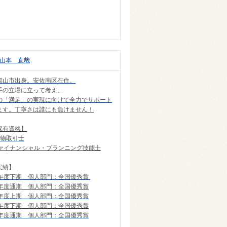
山本 直哉
福山市出身。安佐南区在住。
手の立場に立って考え、
の「満足」の実現に向けて全力でサポート
ます。丁寧さは誰にも負けません！
保有資格】
建物取引士
ファイナンシャル・プランニング技能士
実績】
6年度下期 個人部門：全国優秀賞
6年度通期 個人部門：全国優秀賞
7年度上期 個人部門：全国優秀賞
7年度下期 個人部門：全国優秀賞
7年度通期 個人部門：全国優秀賞