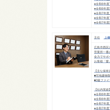
●令和6年
●令和6年
●令和7年
●令和7年
●令和7年
主任
上
広島市西区
営業所一番
全力でサポ
お客様「愛
【主な保有
■宅地建物
■3級ファ
【社内実績
●令和6年
●令和6年
●令和7年
●令和7年