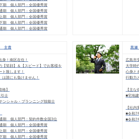
度下期 個人部門：全国優秀賞
度通期 個人部門：全国優秀賞
度上期 個人部門：全国優秀賞
度下期 個人部門：全国優秀賞
度通期 個人部門：全国優秀賞
條 主貴
黒瀬
出身！南区在住！
広島市
の【笑顔】＆【スピード】でお客様を
大学時
ート致します！
心身と
」は誰にも負けません！
行動力
資格】
【主な
取引士
■宅地
イナンシャル・プランニング技能士
【社内
】
■令和
度通期 個人部門：契約件数全国3位
■令和
度通期 個人部門：全国優秀賞
度上期 個人部門：全国優秀賞
度下期 個人部門：全国優秀賞