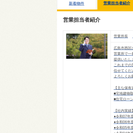
営業担当者紹介
新着物件
営業担当者紹介
営業所長
広島市西区
営業所で一
提供いたし
これまでの
任せてくだ
よろしくお
【主な保有
■宅地建物
■住宅ロー
【社内実績
●令和07
●令和06
●令和05