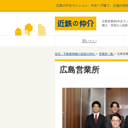
広島の中古マンション、中古一戸建て、土地の売
広島営業所|中古マ
購入・売却なら近鉄
買いたい
住宅・不動産情報の近鉄の仲介
>
営業所一覧
>
広島営
広島営業所