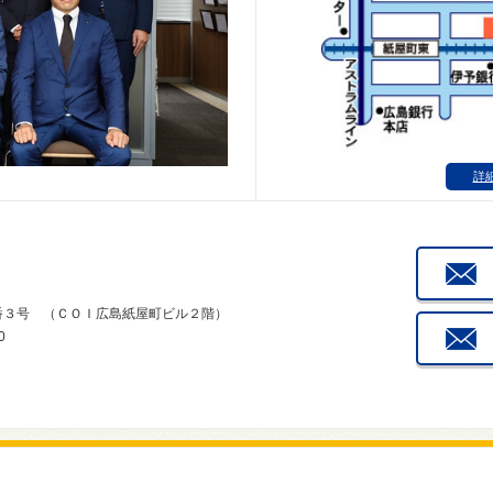
詳
２番３号 （ＣＯＩ広島紙屋町ビル２階）
0