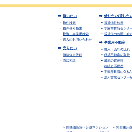
買いたい
借りたい/貸した
物件検索
賃貸物件検索
物件番号検索
学園前賃貸センタ
投資・事業用検索
賃貸借のお問い合
購入のお問い合わせ
事業用不動産
売りたい
購入・売却の流れ
価格査定依頼
収益不動産の取扱
売却相談
底地の資産性
相続と不動産
不動産投資のQ＆A
法人営業センター
関西圏新築・分譲マンション
関西圏分