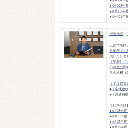
●令和04
●令和03
●令和02
●令和01
所長代理
広島市南区
営業所で一
供いたしま
【笑顔】で
不動産に関
産の三桝（
【主な保有
■【宅地建
■【普通自
【社内実績
●令和5年
●令和5年
●令和5年
●令和6年