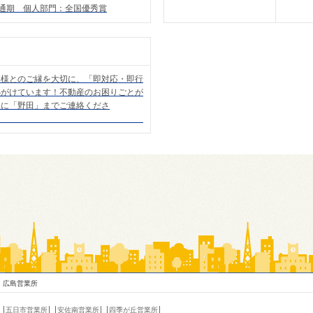
度通期 個人部門：全国優秀賞
客様とのご縁を大切に、「即対応・即行
心がけています！不動産のお困りごとが
軽に「野田」までご連絡くださ
い！
広島営業所
五日市営業所
安佐南営業所
四季が丘営業所