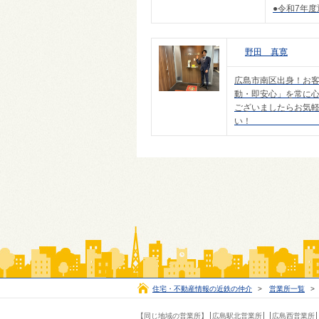
●令和7年
野田 真寛
広島市南区出身！お
動・即安心」を常に
ございましたらお気
住宅・不動産情報の近鉄の仲介
>
営業所一覧
>
【同じ地域の営業所】
広島駅北営業所
広島西営業所