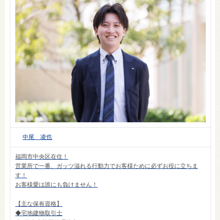
中尾 凌也
福岡市中央区在住！
営業所で一番、ガッツ溢れる行動力でお客様ために必ずお役に立ちま
す！
お客様愛は誰にも負けません！
【主な保有資格】
◆宅地建物取引士