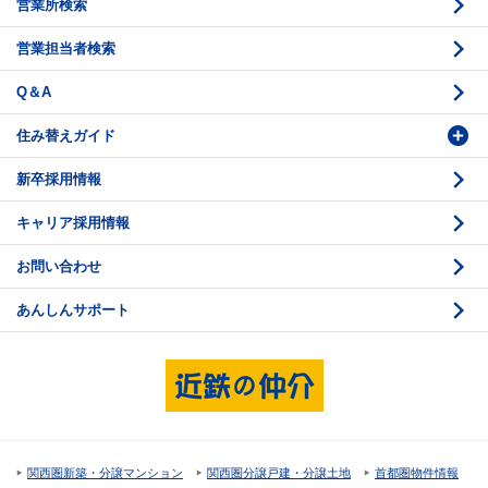
営業所検索
相続と不動産
鑑定評価の流れ
営業担当者検索
不動産投資のQ＆A
お問い合わせ・ご相談
Q＆A
法人営業センター紹介
鑑定センター紹介
住み替えガイド
新卒採用情報
価格査定
購入のスケジュール
キャリア採用情報
媒介契約
物件資料の読み方 1
お問い合わせ
売却活動
物件資料の読み方 2
あんしんサポート
売却諸費用
現地見学のポイント
売却のスケジュール
重要事項説明
希望条件項目の確認
売買契約
資金計画のたて方
決済と引渡し 1
関西圏新築・分譲マンション
関西圏分譲戸建・分譲土地
首都圏物件情報
住宅ローンの種類
決済と引渡し 2