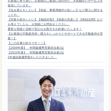
お客様に寄り添い、お客様のご要望に合わせた、きめ細かいサービスを
提供しています。
【住み替えをしたい】【収益・事業用物件が欲しい】など購入に関する
ことや、
【空家を処分したい】【相続対策】【資産の見直し】【有効活用】など
お考えでしたら、お気軽にお問合せください。
豊富な実績と信頼で安心なお取引をお約束いたします！
【お客様の不動産売却・購入をしっかりとサポートできる不動産仲介営
業！】
【この仕事が好きです！！】
【2009年度】 年間最優秀営業担当者1位
【2010年度】 年間最優秀営業担当者1位
2年連続最優秀賞をいただきました。