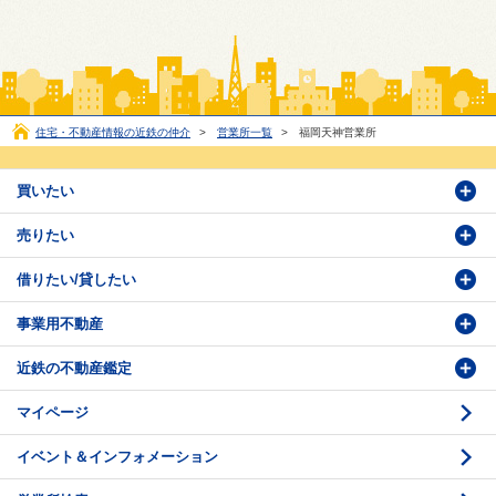
住宅・不動産情報の近鉄の仲介
>
営業所一覧
>
福岡天神営業所
買いたい
売りたい
物件検索
借りたい/貸したい
物件番号検索
価格査定依頼
事業用不動産
投資・事業用検索
売却相談
賃貸物件検索
近鉄の不動産鑑定
購入のお問い合わせ
学園前賃貸センター
購入・売却の流れ
マイページ
賃貸借のお問い合わせ
収益不動産の取扱
時価評価支援
イベント＆インフォメーション
底地の資産性
鑑定評価ご相談例