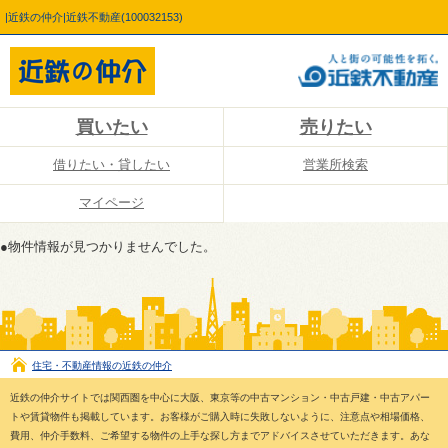
|近鉄の仲介|近鉄不動産(100032153)
買いたい
売りたい
借りたい・貸したい
営業所検索
マイページ
●物件情報が見つかりませんでした。
住宅・不動産情報の近鉄の仲介
近鉄の仲介サイトでは関西圏を中心に大阪、東京等の中古マンション・中古戸建・中古アパー
トや賃貸物件も掲載しています。お客様がご購入時に失敗しないように、注意点や相場価格、
費用、仲介手数料、ご希望する物件の上手な探し方までアドバイスさせていただきます。あな