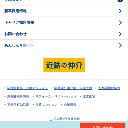
新卒採用情報
価格査定
購入のスケジュール
キャリア採用情報
媒介契約
物件資料の読み方 1
お問い合わせ
売却活動
物件資料の読み方 2
あんしんサポート
売却諸費用
現地見学のポイント
売却のスケジュール
重要事項説明
希望条件項目の確認
売買契約
資金計画のたて方
決済と引渡し 1
関西圏新築・分譲マンション
関西圏分譲戸建・分譲土地
首都圏物件情報
住宅ローンの種類
決済と引渡し 2
東海圏物件情報
リフォーム・リノベーション
注文住宅
返済計画
不動産有効活用
賃貸マンション
企業情報
購入諸費用
お問い合わせ