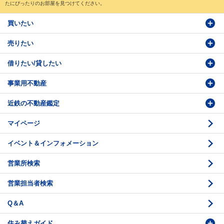
たにぴったりのお部屋を見つけてください。
買いたい
売りたい
物件検索
借りたい/貸したい
物件番号検索
価格査定依頼
事業用不動産
投資・事業用検索
売却相談
賃貸物件検索
近鉄の不動産鑑定
購入のお問い合わせ
学園前賃貸センター
購入・売却の流れ
マイページ
賃貸借のお問い合わせ
収益不動産の取扱
時価評価支援
イベント＆インフォメーション
底地の資産性
鑑定評価ご相談例
営業所検索
相続と不動産
鑑定評価の流れ
営業担当者検索
不動産投資のQ＆A
お問い合わせ・ご相談
Q＆A
法人営業センター紹介
鑑定センター紹介
住み替えガイド