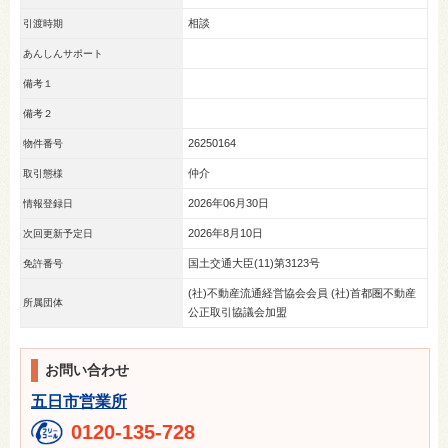
相談
引渡時期
あんしんサポート
備考１
備考２
26250164
物件番号
仲介
取引態様
2026年06月30日
情報登録日
2026年8月10日
次回更新予定日
国土交通大臣(11)第3123号
免許番号
(社)不動産流通経営協会会員 (社)首都圏不動産
所属団体
公正取引協議会加盟
お問い合わせ
五日市営業所
0120-135-728