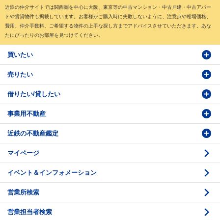
近鉄の仲介サイトでは関西圏を中心に大阪、東京等の中古マンション・中古戸建・中古アパー
トや賃貸物件も掲載しています。お客様がご購入時に失敗しないように、注意点や相場価格、
費用、仲介手数料、ご希望する物件の上手な探し方までアドバイスさせていただきます。あな
たにぴったりのお部屋を見つけてください。
買いたい
売りたい
物件検索
借りたい/貸したい
物件番号検索
価格査定依頼
事業用不動産
投資・事業用検索
売却相談
賃貸物件検索
近鉄の不動産鑑定
購入のお問い合わせ
学園前賃貸センター
購入・売却の流れ
マイページ
賃貸借のお問い合わせ
収益不動産の取扱
時価評価支援
イベント＆インフォメーション
底地の資産性
鑑定評価ご相談例
営業所検索
相続と不動産
鑑定評価の流れ
営業担当者検索
不動産投資のQ＆A
お問い合わせ・ご相談