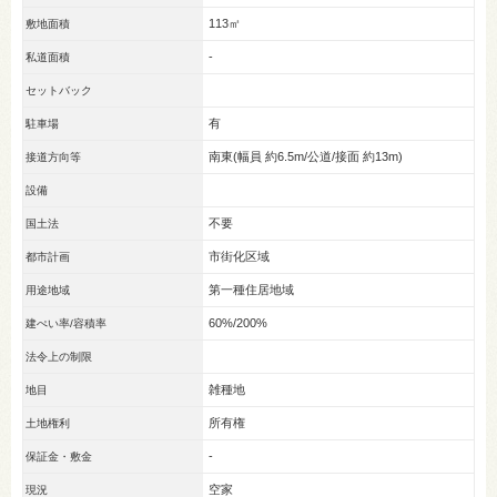
113㎡
敷地面積
-
私道面積
セットバック
有
駐車場
南東(幅員 約6.5m/公道/接面 約13m)
接道方向等
設備
不要
国土法
市街化区域
都市計画
第一種住居地域
用途地域
60%/200%
建ぺい率/容積率
法令上の制限
雑種地
地目
所有権
土地権利
-
保証金・敷金
空家
現況