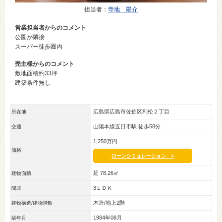
担当者
：
寺地 陽介
営業担当者からのコメント
公園が隣接
スーパー徒歩圏内
売主様からのコメント
敷地面積約33坪
建築条件無し
広島県広島市佐伯区利松２丁目
所在地
山陽本線五日市駅 徒歩58分
交通
1,250万円
価格
ローンシミュレーション >
延 78.26㎡
建物面積
3ＬＤＫ
間取
木造/地上2階
建物構造/建物階数
1984年08月
築年月