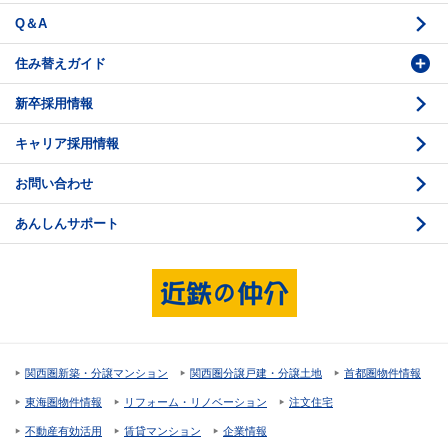
Q＆A
法人営業センター紹介
鑑定センター紹介
住み替えガイド
新卒採用情報
価格査定
購入のスケジュール
キャリア採用情報
媒介契約
物件資料の読み方 1
お問い合わせ
売却活動
物件資料の読み方 2
あんしんサポート
売却諸費用
現地見学のポイント
売却のスケジュール
重要事項説明
希望条件項目の確認
売買契約
資金計画のたて方
決済と引渡し 1
関西圏新築・分譲マンション
関西圏分譲戸建・分譲土地
首都圏物件情報
住宅ローンの種類
決済と引渡し 2
東海圏物件情報
リフォーム・リノベーション
注文住宅
返済計画
不動産有効活用
賃貸マンション
企業情報