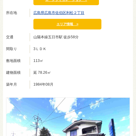
所在地
広島県広島市佐伯区利松２丁目
エリア情報 >
交通
山陽本線五日市駅 徒歩58分
間取り
3ＬＤＫ
敷地面積
113㎡
建物面積
延 78.26㎡
築年月
1984年08月