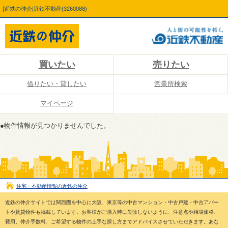
|近鉄の仲介|近鉄不動産(3260088)
買いたい
売りたい
借りたい・貸したい
営業所検索
マイページ
●物件情報が見つかりませんでした。
住宅・不動産情報の近鉄の仲介
近鉄の仲介サイトでは関西圏を中心に大阪、東京等の中古マンション・中古戸建・中古アパー
トや賃貸物件も掲載しています。お客様がご購入時に失敗しないように、注意点や相場価格、
費用、仲介手数料、ご希望する物件の上手な探し方までアドバイスさせていただきます。あな