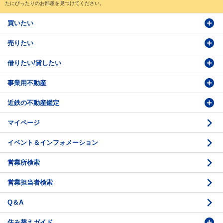
たにぴったりのお部屋を見つけてください。
買いたい
売りたい
物件検索
借りたい/貸したい
物件番号検索
価格査定依頼
事業用不動産
投資・事業用検索
売却相談
賃貸物件検索
近鉄の不動産鑑定
購入のお問い合わせ
学園前賃貸センター
購入・売却の流れ
マイページ
賃貸借のお問い合わせ
収益不動産の取扱
時価評価支援
イベント＆インフォメーション
底地の資産性
鑑定評価ご相談例
営業所検索
相続と不動産
鑑定評価の流れ
営業担当者検索
不動産投資のQ＆A
お問い合わせ・ご相談
Q＆A
法人営業センター紹介
鑑定センター紹介
住み替えガイド