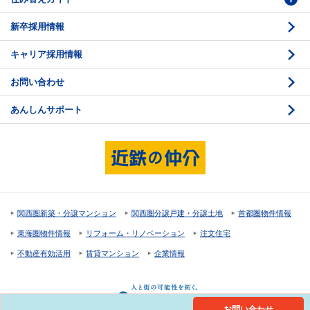
新卒採用情報
価格査定
購入のスケジュール
キャリア採用情報
媒介契約
物件資料の読み方 1
お問い合わせ
売却活動
物件資料の読み方 2
あんしんサポート
売却諸費用
現地見学のポイント
売却のスケジュール
重要事項説明
希望条件項目の確認
売買契約
資金計画のたて方
決済と引渡し 1
関西圏新築・分譲マンション
関西圏分譲戸建・分譲土地
首都圏物件情報
住宅ローンの種類
決済と引渡し 2
東海圏物件情報
リフォーム・リノベーション
注文住宅
返済計画
不動産有効活用
賃貸マンション
企業情報
購入諸費用
お問い合わせ