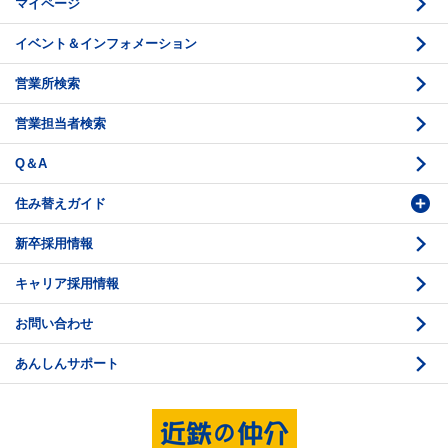
マイページ
賃貸借のお問い合わせ
収益不動産の取扱
時価評価支援
イベント＆インフォメーション
底地の資産性
鑑定評価ご相談例
営業所検索
相続と不動産
鑑定評価の流れ
営業担当者検索
不動産投資のQ＆A
お問い合わせ・ご相談
Q＆A
法人営業センター紹介
鑑定センター紹介
住み替えガイド
新卒採用情報
価格査定
購入のスケジュール
キャリア採用情報
媒介契約
物件資料の読み方 1
お問い合わせ
売却活動
物件資料の読み方 2
あんしんサポート
売却諸費用
現地見学のポイント
売却のスケジュール
重要事項説明
希望条件項目の確認
売買契約