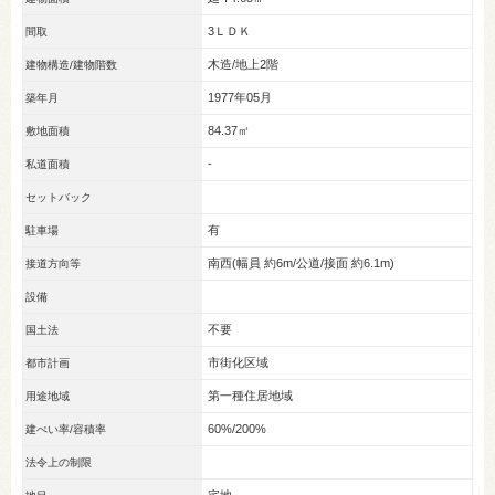
3ＬＤＫ
間取
木造/地上2階
建物構造/建物階数
1977年05月
築年月
84.37㎡
敷地面積
-
私道面積
セットバック
有
駐車場
南西(幅員 約6m/公道/接面 約6.1m)
接道方向等
設備
不要
国土法
市街化区域
都市計画
第一種住居地域
用途地域
60%/200%
建ぺい率/容積率
法令上の制限
宅地