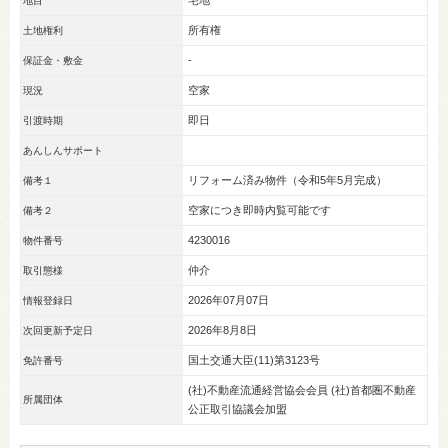
地目
所有権
土地権利
-
保証金・敷金
空家
現況
即日
引渡時期
あんしんサポート
リフォーム済み物件（令和5年5月完成）
備考１
空家につき即時内覧可能です
備考２
4230016
物件番号
仲介
取引態様
2026年07月07日
情報登録日
2026年8月8日
次回更新予定日
国土交通大臣(11)第3123号
免許番号
(社)不動産流通経営協会会員 (社)首都圏不動産
所属団体
公正取引協議会加盟