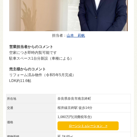
担当者
：
山本 莉帆
営業担当者からのコメント
空家につき即時内覧可能です
駐車スペース1台分新設（車種による）
売主様からのコメント
リフォーム済み物件（令和5年5月完成）
LDK約11.6帖
奈良県奈良市南京終町
所在地
桜井線京終駅 徒歩14分
交通
1,080万円(消費税等含)
価格
ローンシミュレーション >
延 74.65㎡
建物面積