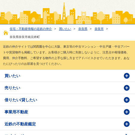
住宅・不動産情報の近鉄の仲介
>
買いたい
>
奈良県
>
奈良市
>
奈良県奈良市南京終町
近鉄の仲介サイトでは関西圏を中心に大阪、東京等の中古マンション・中古戸建・中古アパー
トや賃貸物件も掲載しています。お客様がご購入時に失敗しないように、注意点や相場価格、
費用、仲介手数料、ご希望する物件の上手な探し方までアドバイスさせていただきます。あな
たにぴったりのお部屋を見つけてください。
買いたい
売りたい
物件検索
借りたい/貸したい
物件番号検索
価格査定依頼
事業用不動産
投資・事業用検索
売却相談
賃貸物件検索
近鉄の不動産鑑定
購入のお問い合わせ
学園前賃貸センター
購入・売却の流れ