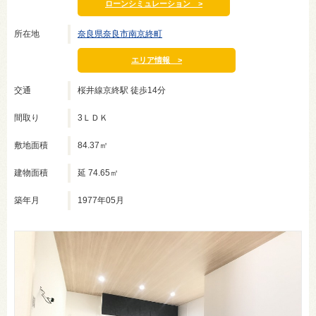
ローンシミュレーション >
所在地
奈良県奈良市南京終町
エリア情報 >
交通
桜井線京終駅 徒歩14分
間取り
3ＬＤＫ
敷地面積
84.37㎡
建物面積
延 74.65㎡
築年月
1977年05月