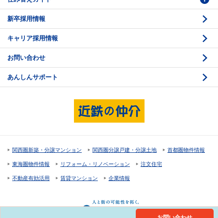
新卒採用情報
価格査定
購入のスケジュール
キャリア採用情報
媒介契約
物件資料の読み方 1
お問い合わせ
売却活動
物件資料の読み方 2
あんしんサポート
売却諸費用
現地見学のポイント
売却のスケジュール
重要事項説明
希望条件項目の確認
売買契約
資金計画のたて方
決済と引渡し 1
関西圏新築・分譲マンション
関西圏分譲戸建・分譲土地
首都圏物件情報
住宅ローンの種類
決済と引渡し 2
東海圏物件情報
リフォーム・リノベーション
注文住宅
返済計画
不動産有効活用
賃貸マンション
企業情報
購入諸費用
お問い合わせ