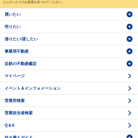
たにぴったりのお部屋を見つけてください。
買いたい
売りたい
物件検索
借りたい/貸したい
物件番号検索
価格査定依頼
事業用不動産
投資・事業用検索
売却相談
賃貸物件検索
近鉄の不動産鑑定
購入のお問い合わせ
学園前賃貸センター
購入・売却の流れ
マイページ
賃貸借のお問い合わせ
収益不動産の取扱
時価評価支援
イベント＆インフォメーション
底地の資産性
鑑定評価ご相談例
営業所検索
相続と不動産
鑑定評価の流れ
営業担当者検索
不動産投資のQ＆A
お問い合わせ・ご相談
Q＆A
法人営業センター紹介
鑑定センター紹介
住み替えガイド