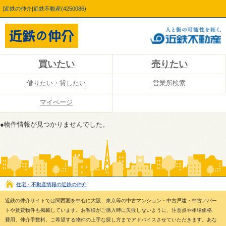
|近鉄の仲介|近鉄不動産(4250086)
買いたい
売りたい
借りたい・貸したい
営業所検索
マイページ
●物件情報が見つかりませんでした。
住宅・不動産情報の近鉄の仲介
近鉄の仲介サイトでは関西圏を中心に大阪、東京等の中古マンション・中古戸建・中古アパー
トや賃貸物件も掲載しています。お客様がご購入時に失敗しないように、注意点や相場価格、
費用、仲介手数料、ご希望する物件の上手な探し方までアドバイスさせていただきます。あな