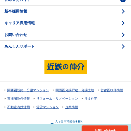
新卒採用情報
価格査定
購入のスケジュール
キャリア採用情報
媒介契約
物件資料の読み方 1
お問い合わせ
売却活動
物件資料の読み方 2
あんしんサポート
売却諸費用
現地見学のポイント
売却のスケジュール
重要事項説明
希望条件項目の確認
売買契約
資金計画のたて方
決済と引渡し 1
関西圏新築・分譲マンション
関西圏分譲戸建・分譲土地
首都圏物件情報
住宅ローンの種類
決済と引渡し 2
東海圏物件情報
リフォーム・リノベーション
注文住宅
返済計画
不動産有効活用
賃貸マンション
企業情報
購入諸費用
お問い合わせ