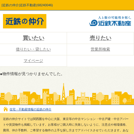
|近鉄の仲介|近鉄不動産(68240046)
買いたい
売りたい
借りたい・貸したい
営業所検索
マイページ
●物件情報が見つかりませんでした。
住宅・不動産情報の近鉄の仲介
近鉄の仲介サイトでは関西圏を中心に大阪、東京等の中古マンション・中古戸建・中古アパー
トや賃貸物件も掲載しています。お客様がご購入時に失敗しないように、注意点や相場価格、
費用、仲介手数料、ご希望する物件の上手な探し方までアドバイスさせていただきます。あな