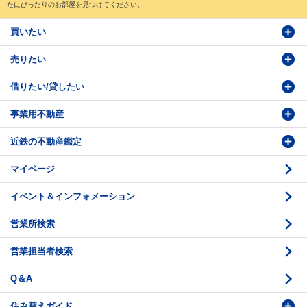
たにぴったりのお部屋を見つけてください。
買いたい
売りたい
物件検索
借りたい/貸したい
物件番号検索
価格査定依頼
事業用不動産
投資・事業用検索
売却相談
賃貸物件検索
近鉄の不動産鑑定
購入のお問い合わせ
学園前賃貸センター
購入・売却の流れ
マイページ
賃貸借のお問い合わせ
収益不動産の取扱
時価評価支援
イベント＆インフォメーション
底地の資産性
鑑定評価ご相談例
営業所検索
相続と不動産
鑑定評価の流れ
営業担当者検索
不動産投資のQ＆A
お問い合わせ・ご相談
Q＆A
法人営業センター紹介
鑑定センター紹介
住み替えガイド