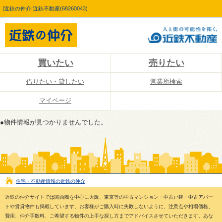
|近鉄の仲介|近鉄不動産(68260043)
買いたい
売りたい
借りたい・貸したい
営業所検索
マイページ
●物件情報が見つかりませんでした。
住宅・不動産情報の近鉄の仲介
近鉄の仲介サイトでは関西圏を中心に大阪、東京等の中古マンション・中古戸建・中古アパー
トや賃貸物件も掲載しています。お客様がご購入時に失敗しないように、注意点や相場価格、
費用、仲介手数料、ご希望する物件の上手な探し方までアドバイスさせていただきます。あな