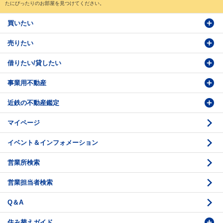
たにぴったりのお部屋を見つけてください。
買いたい
売りたい
物件検索
借りたい/貸したい
物件番号検索
価格査定依頼
事業用不動産
投資・事業用検索
売却相談
賃貸物件検索
近鉄の不動産鑑定
購入のお問い合わせ
学園前賃貸センター
購入・売却の流れ
マイページ
賃貸借のお問い合わせ
収益不動産の取扱
時価評価支援
イベント＆インフォメーション
底地の資産性
鑑定評価ご相談例
営業所検索
相続と不動産
鑑定評価の流れ
営業担当者検索
不動産投資のQ＆A
お問い合わせ・ご相談
Q＆A
法人営業センター紹介
鑑定センター紹介
住み替えガイド