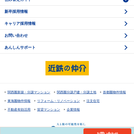
新卒採用情報
価格査定
購入のスケジュール
キャリア採用情報
媒介契約
物件資料の読み方 1
お問い合わせ
売却活動
物件資料の読み方 2
あんしんサポート
売却諸費用
現地見学のポイント
売却のスケジュール
重要事項説明
希望条件項目の確認
売買契約
資金計画のたて方
決済と引渡し 1
関西圏新築・分譲マンション
関西圏分譲戸建・分譲土地
首都圏物件情報
住宅ローンの種類
決済と引渡し 2
東海圏物件情報
リフォーム・リノベーション
注文住宅
返済計画
不動産有効活用
賃貸マンション
企業情報
購入諸費用
お問い合わせ